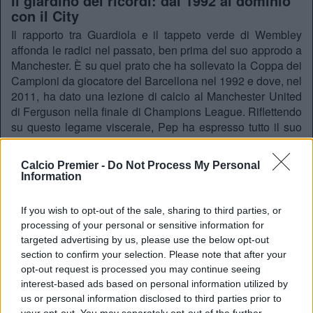
Il giardino dei ricordi: dal 1992 al dominio
con il City
Il rapporto tra Guardiola e il tappeto verde di Wembley
affonda le radici nel passato, ben prima del suo approdo a
Manchester. È su quel prato che ha sollevato la Coppa dei
Campioni da giocatore del Barcellona nel 1992 e dove, nel
2011, ha dato una lezione di calcio al Manchester United
di Ferguson nella finale di Champions League. Riflettendo
su questo legame viscerale, Pep ha espresso tutto il suo
entusiasmo per l’imminente sfida:
Calcio Premier -
Do Not Process My Personal
“È fantastico tornarci per una finale di FA Cup alle
Information
tre del pomeriggio. L’organizzazione è eccellente, si
affrontano due grandi squadre con i loro allenatori.
If you wish to opt-out of the sale, sharing to third parties, or
Sarà una partita di altissimo livello”.
processing of your personal or sensitive information for
targeted advertising by us, please use the below opt-out
section to confirm your selection. Please note that after your
Un record che non finisce mai
opt-out request is processed you may continue seeing
Oggi, la magia della FA Cup conserva per lui un sapore
interest-based ads based on personal information utilized by
unico, specialmente quando la posta in palio è un trofeo
us or personal information disclosed to third parties prior to
che definisce la storia del calcio d’Oltremanica. Il City
your opt-out. You may separately opt-out of the further