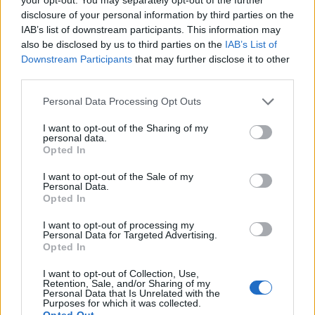
cerca l’ennesimo trionfo e Guardiola punta a confermarsi il
disclosure of your personal information by third parties on the
vero padrone di casa a Wembley. In quello che lui
IAB’s list of downstream participants. This information may
considera il suo “giardino”, il tecnico catalano vuole
also be disclosed by us to third parties on the
IAB’s List of
scrivere un’altra pagina leggendaria, dimostrando che,
Downstream Participants
that may further disclose it to other
nonostante le decine di presenze, la fame di vittoria sotto
third parties.
l’arco di Londra non svanisce mai.
Personal Data Processing Opt Outs
I want to opt-out of the Sharing of my
personal data.
Opted In
I want to opt-out of the Sale of my
Personal Data.
Opted In
I want to opt-out of processing my
Personal Data for Targeted Advertising.
Opted In
I want to opt-out of Collection, Use,
Retention, Sale, and/or Sharing of my
Personal Data that Is Unrelated with the
Purposes for which it was collected.
Opted Out