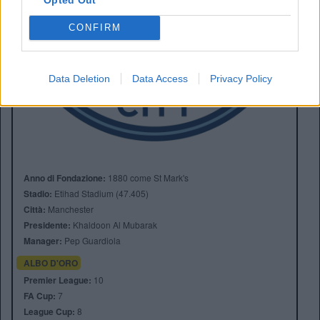
CONFIRM
Data Deletion
Data Access
Privacy Policy
Anno di Fondazione:
1880 come St Mark's
Stadio:
Etihad Stadium (47.405)
Città:
Manchester
Presidente:
Khaldoon Al Mubarak
Manager:
Pep Guardiola
ALBO D'ORO
Premier League:
10
FA Cup:
7
League Cup:
8