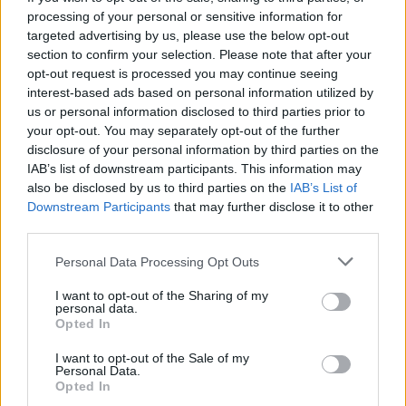
formazioni:
processing of your personal or sensitive information for
Dove vederla
targeted advertising by us, please use the below opt-out
section to confirm your selection. Please note that after your
Il calcio d’inizio è previsto per sabato 16 maggio alle
opt-out request is processed you may continue seeing
16:00. La gara sarà trasmessa da Dazn. Ecco le probabili
interest-based ads based on personal information utilized by
formazioni:
us or personal information disclosed to third parties prior to
CHELSEA
(3-4-2-1): Jorgensen; Colwill, Fofana,
your opt-out. You may separately opt-out of the further
Chalobah; James, Caicedo, Santos, Cucurella; Palmer,
disclosure of your personal information by third parties on the
IAB’s list of downstream participants. This information may
Enzo; Joao Pedro. All. McFarlane
also be disclosed by us to third parties on the
IAB’s List of
MANCHESTER CITY
(4-2-3-1): Trafford; Nunes, Guehi,
Downstream Participants
that may further disclose it to other
Dias, O’Reilly; Rodri, Bernardo; Semenyo, Cherki, Doku;
third parties.
Haaland. All. Guardiola
Personal Data Processing Opt Outs
I want to opt-out of the Sharing of my
personal data.
Opted In
I want to opt-out of the Sale of my
Personal Data.
Opted In