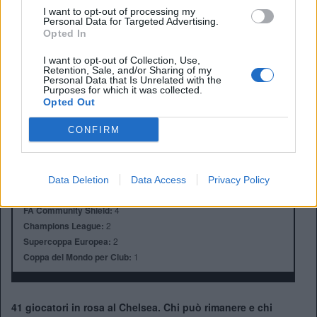
I want to opt-out of processing my
Personal Data for Targeted Advertising.
Opted In
I want to opt-out of Collection, Use,
Anno di Fondazione:
1905
Retention, Sale, and/or Sharing of my
Stadio:
Stamford Bridge (41.837)
Personal Data that Is Unrelated with the
Purposes for which it was collected.
Città:
Londra
Opted Out
Presidente:
Todd Boehly
Manager:
Enzo Maresca
CONFIRM
ALBO D'ORO
Premier League:
6
FA Cup:
8
Data Deletion
Data Access
Privacy Policy
League Cup:
5
FA Community Shield:
4
Champions League:
2
Supercoppa Europea:
2
Coppa del Mondo per Club:
1
41 giocatori in rosa al Chelsea. Chi può rimanere e chi