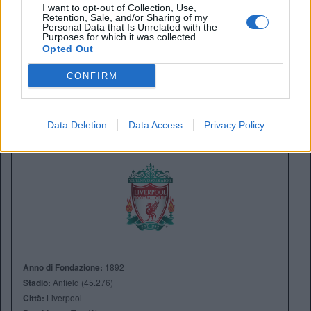
internazionali, unica portabandiera del proprio paese. A
I want to opt-out of Collection, Use,
Retention, Sale, and/or Sharing of my
testa alta, per dimostrare che la
Premier League
ha
Personal Data that Is Unrelated with the
ancora qualcosa da dire.
Purposes for which it was collected.
Opted Out
CONFIRM
SIMONE TORRICINI
Data Deletion
Data Access
Privacy Policy
Anno di Fondazione:
1892
Stadio:
Anfield (45.276)
Città:
Liverpool