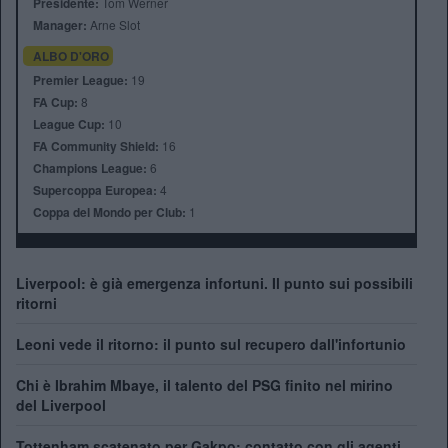
Presidente:
Tom Werner
Manager:
Arne Slot
ALBO D'ORO
Premier League:
19
FA Cup:
8
League Cup:
10
FA Community Shield:
16
Champions League:
6
Supercoppa Europea:
4
Coppa del Mondo per Club:
1
Liverpool: è già emergenza infortuni. Il punto sui possibili
ritorni
Leoni vede il ritorno: il punto sul recupero dall'infortunio
Chi è Ibrahim Mbaye, il talento del PSG finito nel mirino
del Liverpool
Tottenham scatenato per Gakpo: contatto con gli agenti,