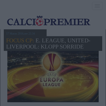
Toggl
navig
17 Marzo 2016,ore 23.34
FOCUS CP:
E. LEAGUE, UNITED-
LIVERPOOL: KLOPP SORRIDE