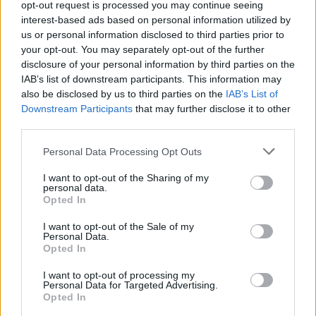
opt-out request is processed you may continue seeing
box, causa infortunio) in
Wayne Rooney
.
Rashford
,
interest-based ads based on personal information utilized by
Lingard
e
Martial
sono bravi, per carità, bravissimi. Ma per
us or personal information disclosed to third parties prior to
un
Derby d’Inghilterra
talmente decisivo avrebbe
your opt-out. You may separately opt-out of the further
indubbiamente fatto comodo il giocatore in grado di
disclosure of your personal information by third parties on the
spaccare in due la partita. Quel tipo di giocatore che
IAB’s list of downstream participants. This information may
Rooney
è perfettamente in grado di incarnare.
also be disclosed by us to third parties on the
IAB’s List of
Downstream Participants
that may further disclose it to other
L’ha spuntata
Klopp
, in fondo, dimostrando ancora una
third parties.
volta come la teoria delle “quattro mezze punte” schierate
un po’ all’acqua di rose in mezzo al campo sia tutt’altro
Personal Data Processing Opt Outs
che un azzardo insensato. L’hanno spuntata i
Reds
,
complessivamente più meritevoli di un
Man United
ancora
I want to opt-out of the Sharing of my
troppo immaturo e discontinuo. Lo si è visto, in particolar
personal data.
Opted In
modo, in un doppio confronto in cui gli uomini di
Van Gaal
hanno interpretato le due partite con un atteggiamento
I want to opt-out of the Sale of my
completamente diverso, ai limiti dell’opposto.
Personal Data.
Opted In
Complice anche l’addio del
Tottenham
(sconfitto a
White
Hart Lane
dal
Borussia Dortmund
per 2-1) all’
Europa
I want to opt-out of processing my
Personal Data for Targeted Advertising.
League
, edizione 2015/16, il
Liverpool
rimane dunque
Opted In
l’unica superstite britannica nelle due competizioni