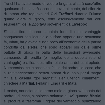
Tra chi ha avuto modo di vedere la gara, ci sarà senz’altro
qualcuno che si sarà accorto, inevitabilmente, del silenzio
di tomba che regnava ad
Old Trafford
durante l’ultimo
quarto d’ora di gioco, rotto esclusivamente dai cori
esuberanti dei
supporters
provenienti da
Liverpool
.
Sì: alla fine, l’hanno spuntata loro: il netto vantaggio
conquistato con lacrime e sudore appena una settimana
fa, infatti, ha giovato e non poco all’economia della partita
condotta dai
Reds
, che sono apparsi sin dalle prime
battute di gioco in balia delle incursioni avversarie,
campando di rendita (o meglio, della doppia rete di
vantaggio) e affidandosi alla letale arma del contropiede.
Numerosissime le occasioni fallite dai padroni di casa, che
si rammaricheranno senza ombra di dubbio per il magro
“1” alla casella “gol segnati”. Per ulteriori chiarimenti,
chiedere a
Martial
,
Fellaini
,
Lingard
e
Mata
.
Il match, nonostante l’enorme mole di gioco sviluppata dai
padroni di casa, si sblocca soltanto al 32′, quando
Martial
si procura e trasforma il rigore del vantaggio, spiazzando