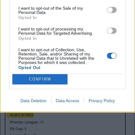
I want to opt-out of the Sale of my
Personal Data.
Opted In
I want to opt-out of processing my
Personal Data for Targeted Advertising.
Opted In
I want to opt-out of Collection, Use,
Retention, Sale, and/or Sharing of my
Personal Data that Is Unrelated with the
Purposes for which it was collected.
Opted Out
Anno di Fondazione:
1892
CONFIRM
Stadio:
Anfield (45.276)
Città:
Liverpool
Presidente:
Tom Werner
Data Deletion
Data Access
Privacy Policy
Manager:
Arne Slot
ALBO D'ORO
Premier League:
19
FA Cup:
8