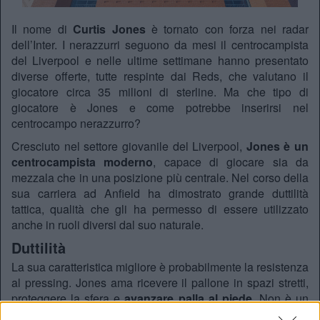
Il nome di
Curtis Jones
è tornato con forza nei radar
dell’Inter. I nerazzurri seguono da mesi il centrocampista
del Liverpool e nelle ultime settimane hanno presentato
diverse offerte, tutte respinte dai Reds, che valutano il
giocatore circa 35 milioni di sterline. Ma che tipo di
giocatore è Jones e come potrebbe inserirsi nel
centrocampo nerazzurro?
Cresciuto nel settore giovanile del Liverpool,
Jones è un
centrocampista moderno
, capace di giocare sia da
mezzala che in una posizione più centrale. Nel corso della
sua carriera ad Anfield ha dimostrato grande duttilità
tattica, qualità che gli ha permesso di essere utilizzato
anche in ruoli diversi dal suo naturale.
Duttilità
La sua caratteristica migliore è probabilmente la resistenza
al pressing. Jones ama ricevere il pallone in spazi stretti,
proteggere la sfera e
avanzare palla al piede
. Non è un
regista classico né un trequartista puro, ma un