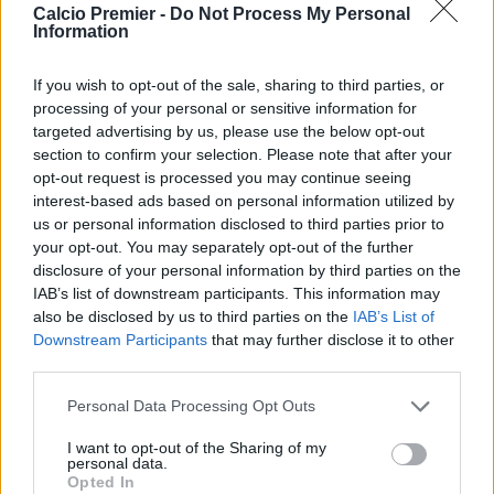
centrocampista associativo che aiuta la squadra a
Calcio Premier -
Do Not Process My Personal
Information
mantenere il possesso e a risalire il campo.
Nell’Inter potrebbe agire soprattutto come mezzala sinistra
If you wish to opt-out of the sale, sharing to third parties, or
o destra, offrendo qualità nella costruzione e capacità di
processing of your personal or sensitive information for
collegare centrocampo e attacco. La sua abilità nel portare
targeted advertising by us, please use the below opt-out
palla e nel superare la prima pressione avversaria
section to confirm your selection. Please note that after your
rappresenterebbe una soluzione diversa rispetto ai profili
opt-out request is processed you may continue seeing
attualmente presenti in rosa.
interest-based ads based on personal information utilized by
us or personal information disclosed to third parties prior to
Non a caso, molti osservatori ritengono che il suo stile di
your opt-out. You may separately opt-out of the further
gioco
possa adattarsi bene alla Serie A
, un campionato
disclosure of your personal information by third parties on the
dove avrebbe maggior tempo per gestire il possesso e
IAB’s list of downstream participants. This information may
sfruttare le sue qualità tecniche. Anche tra i tifosi inglesi
also be disclosed by us to third parties on the
IAB’s List of
c’è chi vede nell’Italia una destinazione ideale per la sua
Downstream Participants
that may further disclose it to other
crescita.
third parties.
Resta da capire se Inter e Liverpool riusciranno a trovare
Personal Data Processing Opt Outs
un accordo economico. Per ora i Reds continuano a fare
muro, ma l’interesse dei nerazzurri è concreto e il futuro
I want to opt-out of the Sharing of my
del centrocampista inglese resta uno dei temi più caldi del
personal data.
mercato estivo.
Opted In