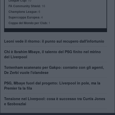
League Cup:
10
FA Community Shield:
16
Champions League:
6
Supercoppa Europea:
4
Coppa del Mondo per Club:
1
Leoni vede il ritorno: il punto sul recupero dall'infortunio
Chi è Ibrahim Mbaye, il talento del PSG finito nel mirino
del Liverpool
Tottenham scatenato per Gakpo: contatto con gli agenti,
De Zerbi vuole l'olandese
PSG, Mbaye fuori dal progetto: Liverpool in pole, ma la
Premier fa la fila
Tensione nel Liverpool: cosa è successo tra Curtis Jones
e Szoboszlai