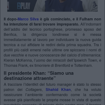
Il dopo-
Marco Silva
è già cominciato, e il Fulham non
ha intenzione di farsi trovare impreparato.
All’indomani
dell’addio del tecnico portoghese, promesso sposo del
Benfica, la dirigenza londinese si è messa
immediatamente al lavoro per individuare la nuova guida
tecnica a cui affidare le redini della prima squadra. Tra i
profili più caldi emersi nelle ultime ore spiccano i nomi di
due vecchie e nuove conoscenze del calcio d’oltremanica:
Kieran McKenna, l’uomo dei miracoli dell’Ipswich Town, e
Thomas Frank, ex timoniere di Brentford e Tottenham.
Il presidente Khan: “Siamo una
destinazione attraente”
A tracciare l’identikit del futuro manager è stato lo stesso
patron dei
Cottagers
,
Shahid Khan
, che ha voluto
rassicurare l’ambiente confermando come la società
avesse già pianificato le proprie mosse in vista di questo
inevitabile scenario: “Il talento della nostra rosa, il fascino