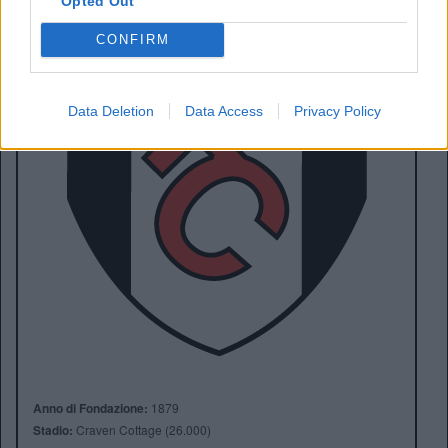
Opted Out
CONFIRM
Data Deletion
Data Access
Privacy Policy
Anno di Fondazione:
1879
Stadio:
Craven Cottage (26.000)