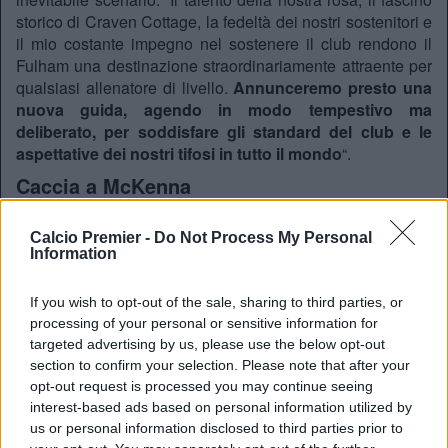
storico di Craven Cottage, la fedeltà dei nostri sostenitori e
il mio costante impegno nel sostenere il club rendono il
Fulham una destinazione straordinariamente attraente per
qualsiasi allenatore di livello.
Annunceremo presto una
nuova guida, agendo in modo tempestivo ma
deliberato, per soddisfare gli standard del club e le
aspettative dei nostri tifosi in tutto il mondo
“.
Caccia a McKenna
Secondo quanto appreso e riferito da
Sky Sports News
, in
cima alla lista dei desideri della dirigenza del West
Calcio Premier -
Do Not Process My Personal
Information
London ci sarebbe proprio
Kieran McKenna
. Il giovane e
brillante tecnico nordirlandese, reduce dall’ennesima
strabiliante cavalcata che ha riportato e consolidato
If you wish to opt-out of the sale, sharing to third parties, or
l’Ipswich Town in Premier League, viene considerato il
processing of your personal or sensitive information for
profilo ideale per dare continuità al progetto tattico di Silva.
targeted advertising by us, please use the below opt-out
L’operazione, tuttavia, non si preannuncia semplice né
section to confirm your selection. Please note that after your
economica: sebbene non ci siano ancora stati contatti
opt-out request is processed you may continue seeing
interest-based ads based on personal information utilized by
ufficiali tra i club, per strappare McKenna ai
Tractor Boys
il
us or personal information disclosed to third parties prior to
Fulham dovrà sborsare una clausola rescissoria di circa 8