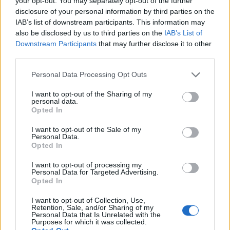
your opt-out. You may separately opt-out of the further
milioni di sterline.
disclosure of your personal information by third parties on the
L’alternativa di lusso: Thomas Frank resta
IAB’s list of downstream participants. This information may
sullo sfondo
also be disclosed by us to third parties on the
IAB’s List of
Se la pista che porta a McKenna dovesse farsi troppo
Downstream Participants
that may further disclose it to other
third parties.
impervia, i
Cottagers
tengono calda l’affascinante
alternativa rappresentata da
Thomas Frank
. Lo stratega
Personal Data Processing Opt Outs
danese vanta una profonda conoscenza dei derby
londinesi e della Premier League, e il suo nome garantisce
I want to opt-out of the Sharing of my
quell’esperienza internazionale necessaria per mantenere
personal data.
Opted In
il Fulham nella parte sinistra della classifica. La corsa alla
panchina di Craven Cottage è ufficialmente aperta: Khan
I want to opt-out of the Sale of my
vuole stringere i tempi per regalare il prima possibile un
Personal Data.
nuovo re al proprio popolo.
Opted In
I want to opt-out of processing my
Personal Data for Targeted Advertising.
Opted In
I want to opt-out of Collection, Use,
Retention, Sale, and/or Sharing of my
Personal Data that Is Unrelated with the
Purposes for which it was collected.