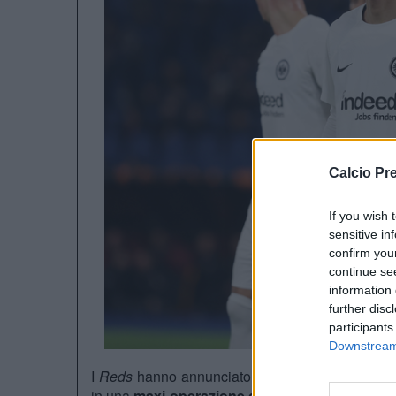
Calcio Pr
If you wish 
sensitive in
confirm you
continue se
information 
further disc
participants
Downstream 
I
Reds
hanno annunciato l’accordo con l’Eintrac
in una
maxi-operazione da quasi 100 milioni d