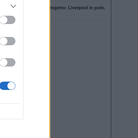
PSG, Mbaye fuori dal progetto: Liverpool in pole,
ma la Premier fa la fila