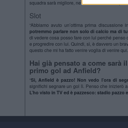
squadra sarà migliore, ne sono sicuro. Ecco perché
Slot
“Abbiamo avuto un’ottima prima discussione 
potremmo parlare non solo di calcio ma di tu
di vedere cosa posso fare con lui perché penso 
e progredire con lui. Quindi, sì, è davvero un bra
questo che mi ha fatto venire voglia di venire qui.
Hai già pensato a come sarà i
primo gol ad Anfield?
“
Sì, Anfield è pazzo! Non vedo l’ora di seg
significhi segnare un gol lì. Penso che inizier
L’ho visto in TV ed è pazzesco: stadio pazzo e