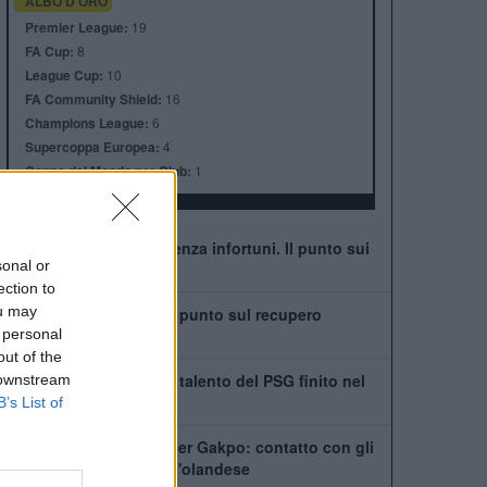
ALBO D'ORO
Premier League:
19
FA Cup:
8
League Cup:
10
FA Community Shield:
16
Champions League:
6
Supercoppa Europea:
4
Coppa del Mondo per Club:
1
Liverpool: è già emergenza infortuni. Il punto sui
sonal or
possibili ritorni
ection to
ou may
Leoni vede il ritorno: il punto sul recupero
 personal
dall'infortunio
out of the
Chi è Ibrahim Mbaye, il talento del PSG finito nel
 downstream
mirino del Liverpool
B’s List of
Tottenham scatenato per Gakpo: contatto con gli
agenti, De Zerbi vuole l'olandese