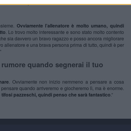
 i fan sono piuttosto felici.”
insieme.
Ovviamente l’allenatore è molto umano, quindi
tto
. Lo trovo molto interessante e sono stato molto contento
che sia davvero un bravo ragazzo e posso ancora migliorare
vo allenatore e una brava persona prima di tutto, quindi è per
”
l rumore quando segnerai il tuo
nare
. Ovviamente non inizio nemmeno a pensare a cosa
ò a pensare quando arriveremo e giocheremo lì, ma è enorme.
 tifosi pazzeschi, quindi penso che sarà fantastico
.”