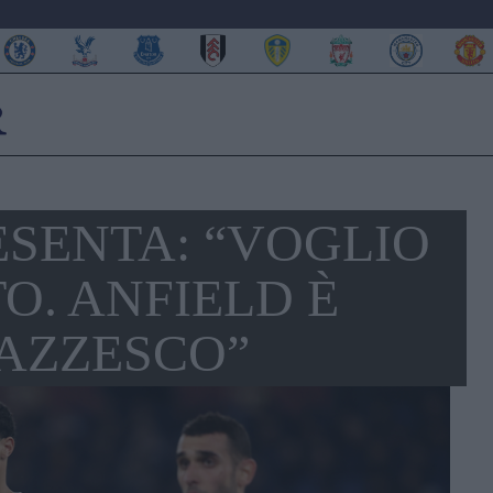
RESENTA: “VOGLIO
O. ANFIELD È
PAZZESCO”