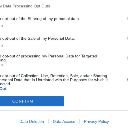
l Data Processing Opt Outs
 Hong Kong e sarà a disposizione già per la prossima
13.30 italiane.
o opt-out of the Sharing of my personal data.
co da parte dei campioni in carica in Premier League, con
In
e della squadra di Arne Slot.
o opt-out of the Sale of my Personal Data.
ilioni di euro complessivi
: all’Eintracht Francoforte infatti
In
i bonus. Per il giocatore un contratto di sei anni, fino al 30
to opt-out of processing my Personal Data for Targeted
ing.
In
dei campioni della Premier League, ha parlato in una lunga
o opt-out of Collection, Use, Retention, Sale, and/or Sharing
ersonal Data that Is Unrelated with the Purposes for which it
parole:
lected.
Out
grande club. Mi sento un po’ come un bambino. Ho sempre
 giocare per il
Liverpool
è una grande sensazione per me.
CONFIRM
trofei
. Ora mi sento pronto a fare un passo più grande e a
dere cosa posso fare. Ecco perché penso che sia il momento
Data Deletion
Data Access
Privacy Policy
stica per il club, portando così tanta qualità. Penso che la