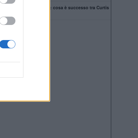
Tensione nel Liverpool: cosa è successo tra Curtis
Jones e Szoboszlai