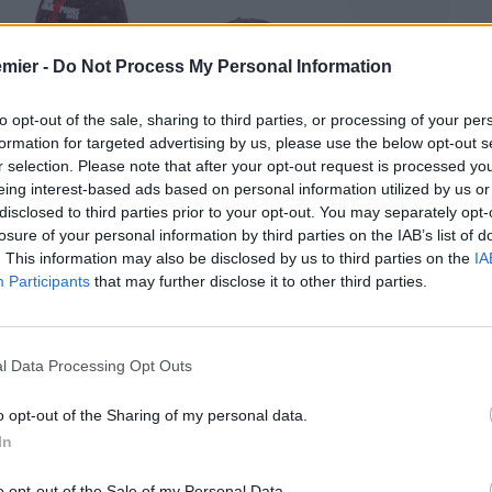
emier -
Do Not Process My Personal Information
to opt-out of the sale, sharing to third parties, or processing of your per
formation for targeted advertising by us, please use the below opt-out s
r selection. Please note that after your opt-out request is processed y
eing interest-based ads based on personal information utilized by us or
disclosed to third parties prior to your opt-out. You may separately opt-
losure of your personal information by third parties on the IAB’s list of
. This information may also be disclosed by us to third parties on the
IA
Participants
that may further disclose it to other third parties.
l Data Processing Opt Outs
o opt-out of the Sharing of my personal data.
In
 uno dei dossier più seguiti del mercato internazionale.
o 9 anni ricchi di succesi. Il suo futuro è ancora tutto da
o opt-out of the Sale of my Personal Data.