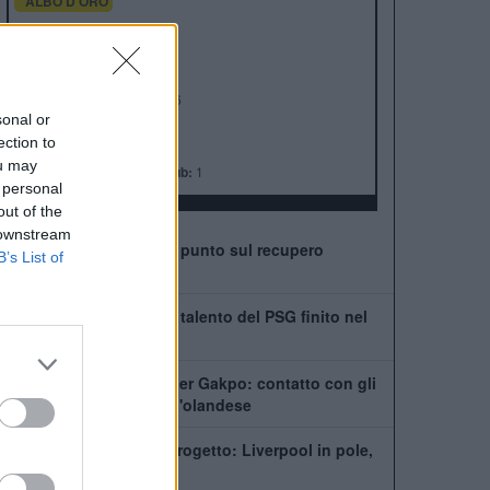
ALBO D'ORO
Premier League:
19
FA Cup:
8
League Cup:
10
FA Community Shield:
16
sonal or
Champions League:
6
ection to
Supercoppa Europea:
4
ou may
Coppa del Mondo per Club:
1
 personal
out of the
 downstream
Leoni vede il ritorno: il punto sul recupero
B’s List of
dall'infortunio
Chi è Ibrahim Mbaye, il talento del PSG finito nel
mirino del Liverpool
Tottenham scatenato per Gakpo: contatto con gli
agenti, De Zerbi vuole l'olandese
PSG, Mbaye fuori dal progetto: Liverpool in pole,
ma la Premier fa la fila