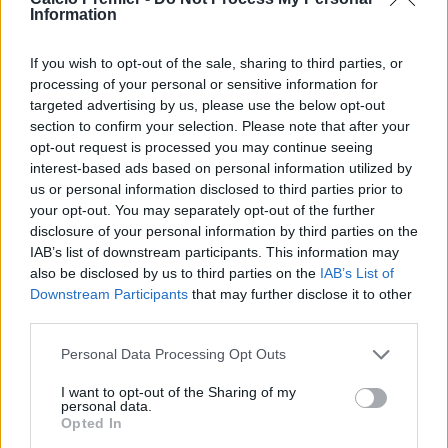
gestito con intelligenza per evitare guai peggiori:
Information
“Sto bene, molto meglio rispetto a domenica.
Ho avuto
solo un piccolo spavento, ma il medico mi ha detto che
If you wish to opt-out of the sale, sharing to third parties, or
non c’è nulla di cui preoccuparsi
. Ho avvertito un
processing of your personal or sensitive information for
leggero indurimento al polpaccio e non ho voluto correre
targeted advertising by us, please use the below opt-out
section to confirm your selection. Please note that after your
rischi. Sì, il 30 maggio sarò in campo, state tranquilli”.
opt-out request is processed you may continue seeing
Sospiro di sollievo enorme per il PSG, che va a caccia del
interest-based ads based on personal information utilized by
secondo trionfo nella massima competizione europea
us or personal information disclosed to third parties prior to
della propria storia e che non può prescindere
your opt-out. You may separately opt-out of the further
dall’imprevedibilità e dalla velocità della sua ala destra.
disclosure of your personal information by third parties on the
IAB’s list of downstream participants. This information may
La sfida al muro di Arteta
also be disclosed by us to third parties on the
IAB’s List of
Il rientro a pieno regime dell’ex Barcellona aggiunge
Downstream Participants
that may further disclose it to other
ulteriore pepe a un match tatticamente pazzesco. Dembélé
third parties.
rappresenta una delle armi principali per scardinare la
difesa dei
Gunners
, fin qui una vera e propria fortezza
Personal Data Processing Opt Outs
invalicabile. La squadra di Mikel Arteta, infatti,
deve
I want to opt-out of the Sharing of my
ancora perdere una partita in questa edizione della
personal data.
Champions League
, trascinata dalla straordinaria solidità
Opted In
della coppia centrale formata da
William Saliba
e Gabriel.