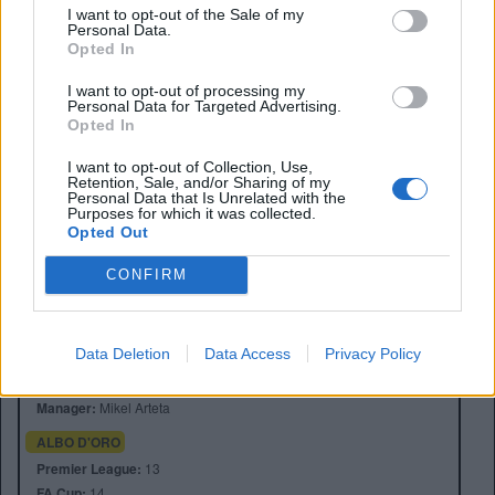
I want to opt-out of the Sale of my
Sarà proprio il duello in velocità e tecnica tra l’esterno
Personal Data.
parigino e il muro difensivo dell’Arsenal a decidere gran
Opted In
parte della finale. A Budapest ci saranno tutti i big: lo
I want to opt-out of processing my
spettacolo è assicurato.
Personal Data for Targeted Advertising.
Opted In
I want to opt-out of Collection, Use,
Retention, Sale, and/or Sharing of my
Personal Data that Is Unrelated with the
Purposes for which it was collected.
Opted Out
CONFIRM
Anno di Fondazione:
1886 come Dial Square
Stadio:
Emirates Stadium (60.338)
Data Deletion
Data Access
Privacy Policy
Città:
Londra
Presidente:
Sran Kroenke
Manager:
Mikel Arteta
ALBO D'ORO
Premier League:
13
FA Cup:
14