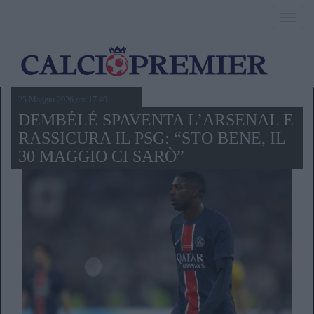
Toggl
navig
25 Maggio 2026,ore 17.40
DEMBÉLÉ SPAVENTA L’ARSENAL E
RASSICURA IL PSG: “STO BENE, IL
30 MAGGIO CI SARÒ”