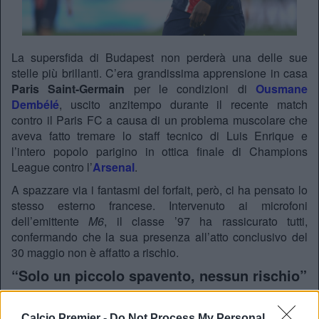
La supersfida di Budapest non perderà una delle sue
stelle più brillanti. C’era grandissima apprensione in casa
Paris Saint-Germain
per le condizioni di
Ousmane
Dembélé
, uscito anzitempo durante il recente match
contro il Paris FC a causa di un problema muscolare che
aveva fatto tremare lo staff tecnico di Luis Enrique e
l’intero popolo parigino in ottica finale di Champions
League contro l’
Arsenal
.
A spazzare via i fantasmi del forfait, però, ci ha pensato lo
stesso esterno francese. Intervenuto ai microfoni
dell’emittente
M6
, il classe ’97 ha rassicurato tutti,
confermando che la sua presenza all’atto conclusivo del
30 maggio non è affatto a rischio.
“Solo un piccolo spavento, nessun rischio”
Dembélé ha spiegato la dinamica dell’infortunio,
derubricando il problema a un semplice affaticamento
Calcio Premier -
Do Not Process My Personal