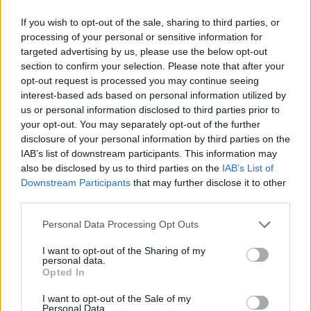
Il riscatto
If you wish to opt-out of the sale, sharing to third parties, or
La benedizione travestita
è l’infortunio di Vicario
. Con
processing of your personal or sensitive information for
l’ex Empoli ai box Kinsky si è preso i pali del Tottenham, in
targeted advertising by us, please use the below opt-out
section to confirm your selection. Please note that after your
momento delicatissimo. Kinsky è stato superlativo in due
opt-out request is processed you may continue seeing
partite cruciali, contro Wolverhampton e Leeds. Ieri contro i
interest-based ads based on personal information utilized by
Whites
è stato semplicemente strepitoso
, con due
us or personal information disclosed to third parties prior to
parate su Rodon e Longstaff decisive. Senza i suoi due
your opt-out. You may separately opt-out of the further
miracoli, arrivati in due momenti delicati del match, il
disclosure of your personal information by third parties on the
Tottenham probabilmente ieri sarebbe uscito sconfitto
IAB’s list of downstream participants. This information may
contro il Leeds. De Zerbi è rimasto colpito dalla personalità
also be disclosed by us to third parties on the
IAB’s List of
del ceco: “Un grande carattere, una grande personalità.
Downstream Participants
that may further disclose it to other
Grande persona,
grande professionista e grande
third parties.
portiere
. Sta giocando molto bene, deve mantenere la
concentrazione e non correre rischi in nessuna situazione,
Personal Data Processing Opt Outs
ma sta giocando molto bene ed è molto importante per noi
ora”. Il finale di stagione del Tottenham è tutto da seguire,
I want to opt-out of the Sharing of my
personal data.
ma non sarebbe una sorpresa se gli Spurs
decidessero di
Opted In
ripartire anche da Kinsky
.
I want to opt-out of the Sale of my
(foto del profilo X Tottenham Hotspur)
Personal Data.