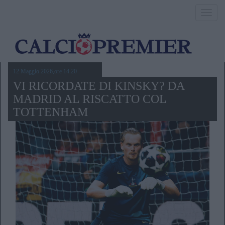
Toggl
navig
12 Maggio 2026,ore 14.20
VI RICORDATE DI KINSKY? DA
MADRID AL RISCATTO COL
TOTTENHAM