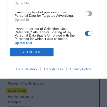
Opted In
I want to opt-out of processing my
Personal Data for Targeted Advertising.
Opted In
I want to opt-out of Collection, Use,
Retention, Sale, and/or Sharing of my
Personal Data that Is Unrelated with the
Purposes for which it was collected.
Opted Out
CONFIRM
Anno di Fondazione:
1882 come Hotspur F.C.
Stadio:
Tottenham Hotspur Stadium (62850)
Data Deletion
Data Access
Privacy Policy
Città:
Londra
Presidente:
Daniel Levy
Manager:
Ange Postecoglou
ALBO D'ORO
Premier League:
2
FA Cup:
8
4