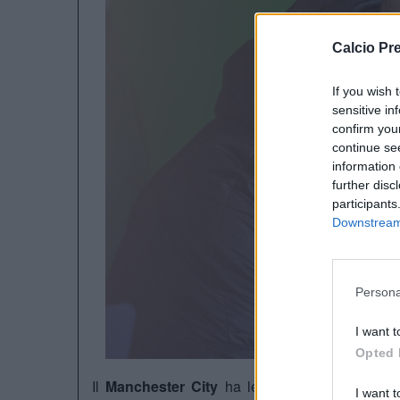
Calcio Pr
If you wish 
sensitive in
confirm you
continue se
information 
further disc
participants
Downstream 
Persona
I want t
Opted 
Il
Manchester City
ha le idee chiare, sarà
En
I want t