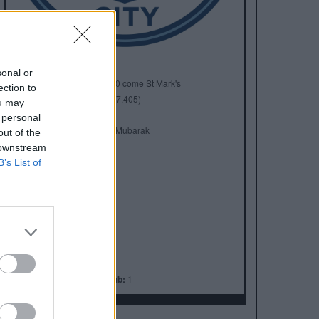
sonal or
Anno di Fondazione:
1880 come St Mark's
ection to
Stadio:
Etihad Stadium (47.405)
ou may
Città:
Manchester
 personal
Presidente:
Khaldoon Al Mubarak
out of the
Manager:
Pep Guardiola
 downstream
B’s List of
ALBO D'ORO
Premier League:
10
FA Cup:
7
League Cup:
8
FA Community Shield:
7
Champions League:
1
Supercoppa Europea:
1
Coppa del Mondo per Club:
1