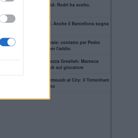
Barcellona e Real Madrid: Rodri ha scelto.
Trattative le vivo
Non solo il Real Madrid. Anche il Barcellona sogna
Rodri
City scatenato sulle corsie: contatto per Pedro
Neto, Savinho spinge per l'addio
Manchester City, incertezza Grealish: Maresca
prende tempo, sette club sul giocatore
Futuro in bilico per Marmoush al City: il Tottenham
si inserisce per l'egiziano