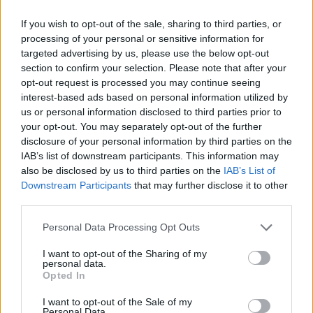
Record battuto
If you wish to opt-out of the sale, sharing to third parties, or
L’acquisto è storico per i Cottagers. Kevin verrà pagato,
processing of your personal or sensitive information for
secondo Sky Sports,
40 milioni di Euro
. Il precedente
targeted advertising by us, please use the below opt-out
record era detenuto da Smith-Rowe la scorsa estate. Il
section to confirm your selection. Please note that after your
Fulham questa estate aveva preso solo Lecompte dal
opt-out request is processed you may continue seeing
Montpellier, e nelle ultime ore ha salutato Andreas Pereira,
interest-based ads based on personal information utilized by
pezzo importante nelle ultime stagioni. Kevin darà
us or personal information disclosed to third parties prior to
imprevedibilità all’attacco di Silva, per rendere più
your opt-out. You may separately opt-out of the further
frizzante la manovra della squadra. Il giocatore
sarà a
disclosure of your personal information by third parties on the
Londra oggi
per le visite mediche
IAB’s list of downstream participants. This information may
also be disclosed by us to third parties on the
IAB’s List of
Downstream Participants
that may further disclose it to other
third parties.
Personal Data Processing Opt Outs
I want to opt-out of the Sharing of my
personal data.
Opted In
I want to opt-out of the Sale of my
Personal Data.