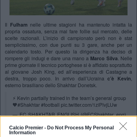
Il
Fulham
nelle ultime stagioni ha mantenuto intatta la
propria ossatura, senza mai fare follie sul mercato, delle
scelte razionali. L’inizio di campionato però non è stat
semplicissimo, con due punti su 3 gare, anche per un
calendario tosto. Per questo la dirigenza ha deciso di
rompere gli indugi e dare una mano a
Marco Silva
. Nelle
prime giornate il tecnico portoghese si è affidato soprattutto
al giovane Josh King, ed all’esperienza di Castagne a
destra, troppo poco. In arrivo dall’Ucraina
c’è Kevin
,
esterno brasiliano dello Shakhtar Donetsk.
⚡️ Kevin partially trained in the team’s general group
🧡
#Shakhtar
#football
pic.twitter.com/1ziPlvjLUw
— FC SHAKHTAR ENGLISH (@FCShakhtar_eng)
August 18, 2025
Calcio Premier -
Do Not Process My Personal
Information