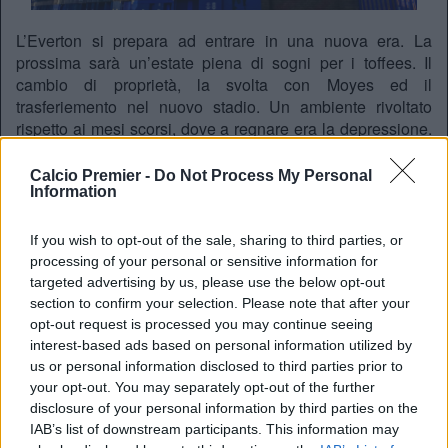
L’Everton si prepara ad entrare in una nuova era. La
prossima sarà un’estate piena di sogni per i toffees. Il
cambio di proprietà, la svolta con Moyes ed il
trasferiemento nel nuovo stadio. Un ambiente rivoltato
rispetto ai mesi scorsi, dove a regnare era la depressione.
Intanto il club ha annunciato l’ingresso di un nuovo socio.
La Roundhouse Capitald Holdings, parte del gruppo
Calcio Premier -
Do Not Process My Personal
Information
Friedkin ha tra i suoi investori anche
Jason Kidd
. L’ex
leggenda NBA, playmaker di grandissimo livello,
soprattutto con le maglia di Dallas e New Jersey Nets è
If you wish to opt-out of the sale, sharing to third parties, or
quindi un nuovo toffees. L’attuale coach dei Mavericks si è
processing of your personal or sensitive information for
detto entusiasta della nuova avventura:
targeted advertising by us, please use the below opt-out
section to confirm your selection. Please note that after your
“
Sono onorato di entrare a far parte della proprietà
opt-out request is processed you may continue seeing
dell’Everton in un momento così importante: con un nuovo
interest-based ads based on personal information utilized by
stadio all’orizzonte e un futuro luminoso davanti a sé,
è
us or personal information disclosed to third parties prior to
un’ottima occasione per entrare a far parte del team
“
your opt-out. You may separately opt-out of the further
disclosure of your personal information by third parties on the
IAB’s list of downstream participants. This information may