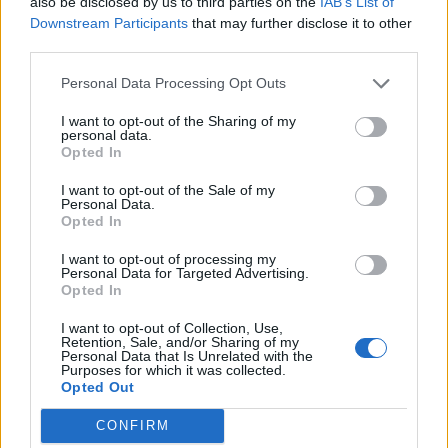
also be disclosed by us to third parties on the
IAB’s List of
Downstream Participants
that may further disclose it to other
third parties.
Personal Data Processing Opt Outs
I want to opt-out of the Sharing of my
personal data.
Opted In
I want to opt-out of the Sale of my
Anno di Fondazione:
1878 come Domingo's FC
Personal Data.
Opted In
Stadio:
Goodison Park
Città:
Liverpool
I want to opt-out of processing my
Presidente:
Dan Friedkin
Personal Data for Targeted Advertising.
Opted In
Manager:
David Moyes
ALBO D'ORO
I want to opt-out of Collection, Use,
Retention, Sale, and/or Sharing of my
Premier League:
9
Personal Data that Is Unrelated with the
FA Cup:
5
Purposes for which it was collected.
Opted Out
League Cup:
9
FA Community Shield:
1
CONFIRM