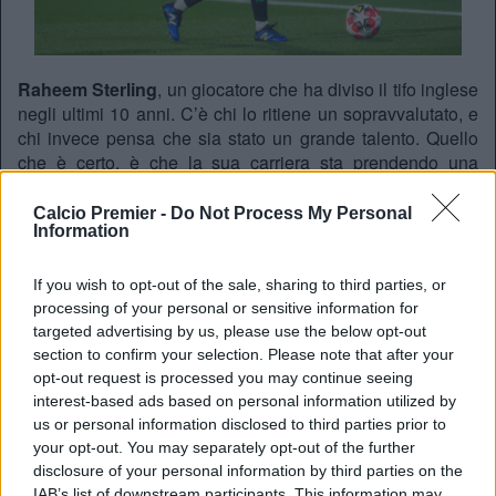
Raheem Sterling
, un giocatore che ha diviso il tifo inglese
negli ultimi 10 anni. C’è chi lo ritiene un sopravvalutato, e
chi invece pensa che sia stato un grande talento. Quello
che è certo, è che la sua carriera sta prendendo una
parabola davvero inaspettata. Dopo aver rescisso con il
Chelsea
, Sterling aveva deciso di rilanciarsi, firmando a
Calcio Premier -
Do Not Process My Personal
Information
sorpresa per il
Feyenoord
. Un campionato ed un
ambiente nuovo forse avrebbe potuto regalare a Sterling
un po’ di serenità. Ma come se la sta cavando a
If you wish to opt-out of the sale, sharing to third parties, or
Rotterdam?
processing of your personal or sensitive information for
targeted advertising by us, please use the below opt-out
🚨🗣️ 𝗡𝗘𝗪: Robin van Persie: "I expect more from
section to confirm your selection. Please note that after your
Raheem Sterling. I expect more impact."
opt-out request is processed you may continue seeing
pic.twitter.com/MA4NXYSKjW
interest-based ads based on personal information utilized by
us or personal information disclosed to third parties prior to
— The Touchline | 𝐓 (@TouchlineX)
March 23, 2026
your opt-out. You may separately opt-out of the further
disclosure of your personal information by third parties on the
IAB’s list of downstream participants. This information may