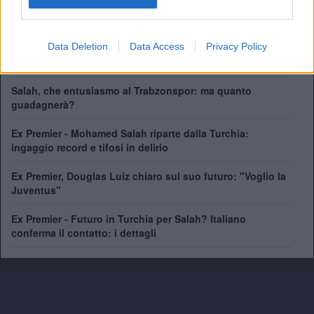
Data Deletion
Data Access
Privacy Policy
Carragher: "Pensavo che Salah fosse migliore di così"
Salah, che entusiasmo al Trabzonspor: ma quanto
guadagnerà?
Ex Premier - Mohamed Salah riparte dalla Turchia:
ingaggio record e tifosi in delirio
Ex Premier, Douglas Luiz chiaro sul suo futuro: "Voglio la
Juventus"
Ex Premier - Futuro in Turchia per Salah? Italiano
conferma il contatto: i dettagli