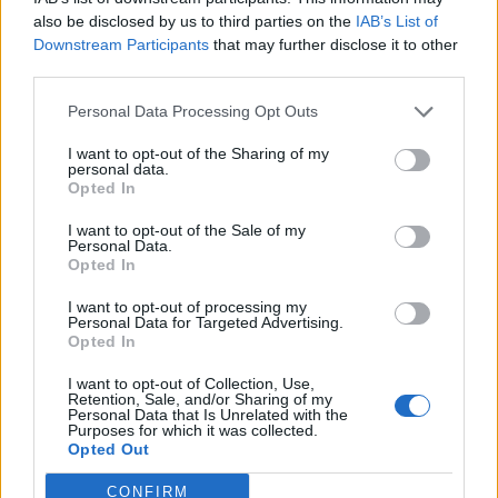
La crisi continua
also be disclosed by us to third parties on the
IAB’s List of
I numeri fotografano bene l’impatto dell’ex Chelsea.
0 gol,
Downstream Participants
that may further disclose it to other
7 presenze e 349 minuti
complessivi in Eredivisie. The
third parties.
Athletic ha intervistato Jan Everse, ex giocatore di Ajax e
Feyenoord. Il suo giudizio su Sterling è stato lapidario:
Personal Data Processing Opt Outs
“Non è in forma. Se fa tre o quattro scatti, non lo si vede
I want to opt-out of the Sharing of my
per 20 minuti.
Non è più esplosivo
. Inciampa sulle sue
personal data.
stesse gambe. Esita. Ha paura di sbagliare”. Nelle ultime 4
Opted In
partite Sterling è entrato per un solo spezzone, e Van
I want to opt-out of the Sale of my
Persie, nonostante lo abbia difeso pubblicamente, non lo
Personal Data.
sta più schierando. Sterling sembra aver perso
Opted In
quell’esplosività che lo caratterizzava nei giorni migliori.
I want to opt-out of processing my
Sta cercando di rimettersi al meglio fisicamente, visto che
Personal Data for Targeted Advertising.
è stato fuori squadra per tanti mesi al Chelsea. I tifosi del
Opted In
Feyenoord non lo hanno accolto benissimo, e di certo non
ricorderanno i mesi di Sterling in Olanda con molto
I want to opt-out of Collection, Use,
Retention, Sale, and/or Sharing of my
piacere. Questo
doveva essere il rilancio di Sterling
, in
Personal Data that Is Unrelated with the
vista di un possibile ritorno in Premier nella prossima
Purposes for which it was collected.
Opted Out
stagione. Ma davvero qualche club di Premier sarà
disposto a scommettere su di lui?
CONFIRM