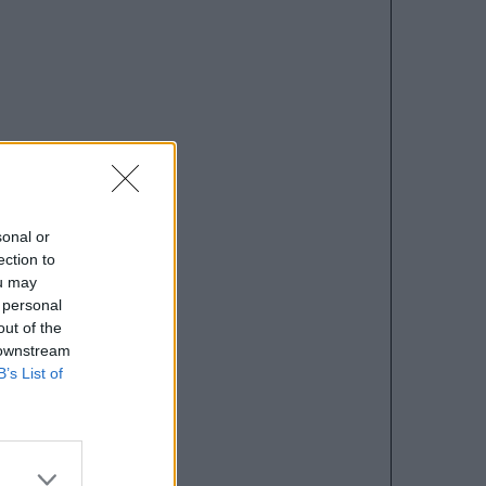
sonal or
ection to
ou may
 personal
out of the
 downstream
B’s List of