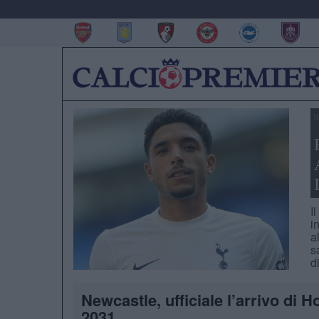
0
I
i
a
s
d
Newcastle, ufficiale l’arrivo di H
2031