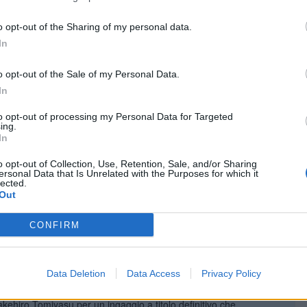
027
o opt-out of the Sharing of my personal data.
nderson con la maglia del Brentford. Attraverso una nota ufficiale,
In
suale del contratto con il centrocampista classe 1990, sbarcato
ontinued
o opt-out of the Sale of my Personal Data.
In
rd: fatta per Sangaré dal
to opt-out of processing my Personal Data for Targeted
ing.
In
o opt-out of Collection, Use, Retention, Sale, and/or Sharing
oluta protagonista sul mercato internazionale, ed è il Brentford a
ersonal Data that Is Unrelated with the Purposes for which it
te. I Bees sono ormai a un passo dal definire l’acquisto di
lected.
Out
CONFIRM
sso dal ritorno in Premier:
Data Deletion
Data Access
Privacy Policy
mercato sta per concretizzarsi sulle frequenze di Selhurst Park. Il
akehiro Tomiyasu per un ingaggio a titolo definitivo che