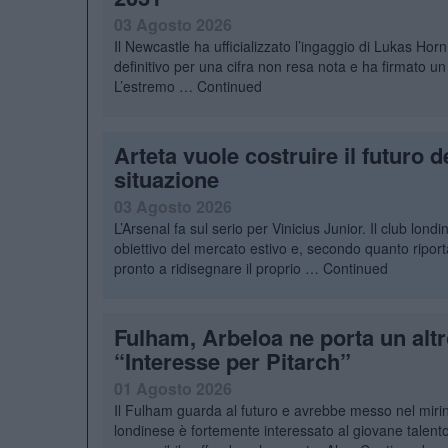
03 Agosto 2026
Il Newcastle ha ufficializzato l’ingaggio di Lukas Horn
definitivo per una cifra non resa nota e ha firmato u
L’estremo …
Continued
Arteta vuole costruire il futuro d
situazione
03 Agosto 2026
L’Arsenal fa sul serio per Vinicius Junior. Il club lon
obiettivo del mercato estivo e, secondo quanto riport
pronto a ridisegnare il proprio …
Continued
Fulham, Arbeloa ne porta un alt
“Interesse per Pitarch”
01 Agosto 2026
Il Fulham guarda al futuro e avrebbe messo nel mirin
londinese è fortemente interessato al giovane talen