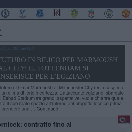
3 Agosto 2026,ore 15.31
FUTURO IN BILICO PER MARMOUSH
AL CITY: IL TOTTENHAM SI
INSERISCE PER L’EGIZIANO
l futuro di Omar Marmoush al Manchester City resta sospeso
n un clima di forte incertezza. L’attaccante egiziano, sbarcato
ll’Etihad Stadium tra grandi aspettative, vuole chiarire quale
arà il suo reale spazio all’interno del progetto tecnico prima
i prendere una …
Continued
ornicek: contratto fino al