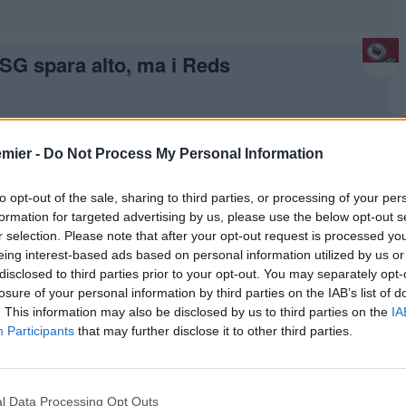
 PSG spara alto, ma i Reds
 l’era Mohamed Salah dopo il doloroso addio dell’egiziano nella
d’attacco del Paris Saint-Germain il profilo ideale a cui affidare le
emier -
Do Not Process My Personal Information
to opt-out of the sale, sharing to third parties, or processing of your per
formation for targeted advertising by us, please use the below opt-out s
l Lille arriva Raghouber!
r selection. Please note that after your opt-out request is processed y
eing interest-based ads based on personal information utilized by us or
disclosed to third parties prior to your opt-out. You may separately opt-
losure of your personal information by third parties on the IAB’s list of
 mercato internazionale per rinforzare la rosa in vista della nuova
go Raghouber a titolo definitivo dal Lille. Il centrocampista
. This information may also be disclosed by us to third parties on the
IA
Participants
that may further disclose it to other third parties.
opo un’annata da record:
l Data Processing Opt Outs