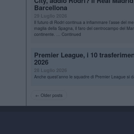
City, addio Rodri? Il Real Madrid
Barcellona
29 Luglio 2026
Il futuro di Rodri continua a infiammare l’asse del 
maglia della Spagna, il faro del centrocampo del Manch
continente. …
Continued
Premier League, i 10 trasferiment
2026
28 Luglio 2026
Anche quest’anno le squadre di Premier League si dan
← Older posts