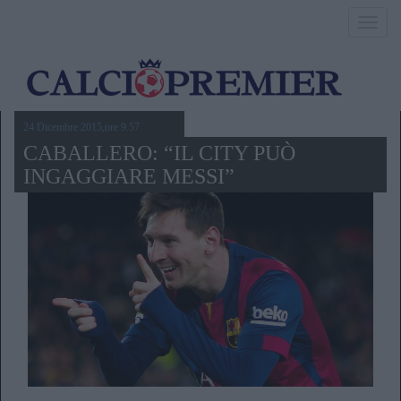
Toggl
navig
24 Dicembre 2015,ore 9.57
CABALLERO: “IL CITY PUÒ
INGAGGIARE MESSI”