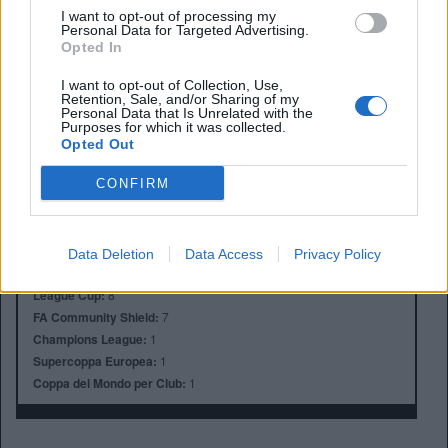
I want to opt-out of processing my
Personal Data for Targeted Advertising.
Opted In
I want to opt-out of Collection, Use,
Retention, Sale, and/or Sharing of my
Anno di Fondazione:
1880 come St Mark's
Personal Data that Is Unrelated with the
Purposes for which it was collected.
Stadio:
Etihad Stadium (47.405)
Opted Out
Città:
Manchester
Presidente:
Khaldoon Al Mubarak
CONFIRM
Manager:
Pep Guardiola
ALBO D'ORO
Premier League:
10
Data Deletion
Data Access
Privacy Policy
FA Cup:
7
League Cup:
8
FA Community Shield:
7
Champions League:
1
Supercoppa Europea:
1
Coppa del Mondo per Club:
1