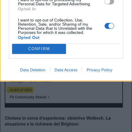
Personal Data for Targeted Advertising.
Opted In
I want to opt-out of Collection, Use,
Retention, Sale, and/or Sharing of my
Personal Data that Is Unrelated with the
Purposes for which it was collected.
Opted Out
CONFIRM
Anno di Fondazione:
1901
Stadio:
Falmer Stadium
Città:
Brighton
Data Deletion
Data Access
Privacy Policy
Presidente:
Tony Bloom
Manager:
Fabian Hurzeler
ALBO D'ORO
FA Community Shield:
1
Chelsea in cerca d'esperienza: obiettivo Welbeck. La
situazione e le richieste del Brighton