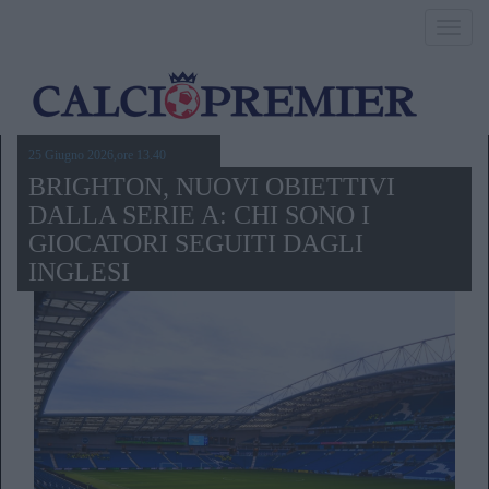
Toggl
navig
25 Giugno 2026,ore 13.40
BRIGHTON, NUOVI OBIETTIVI
DALLA SERIE A: CHI SONO I
GIOCATORI SEGUITI DAGLI
INGLESI