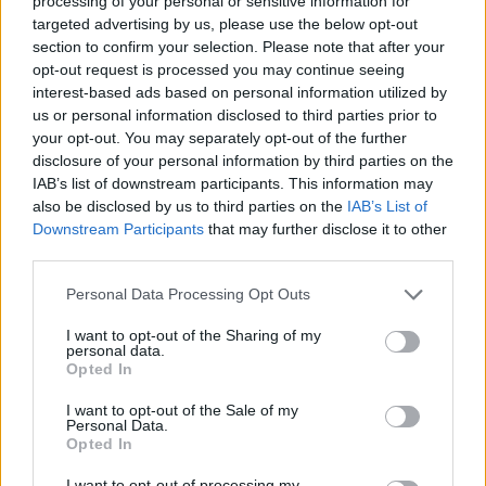
processing of your personal or sensitive information for
targeted advertising by us, please use the below opt-out
section to confirm your selection. Please note that after your
I primi passi
opt-out request is processed you may continue seeing
Per Svoboda il Brighton pagherà la clausola da 5 milioni di
interest-based ads based on personal information utilized by
us or personal information disclosed to third parties prior to
euro, privando il Venezia del suo centrale austriaco.
your opt-out. You may separately opt-out of the further
Secondo Sky gli altri obiettivi sono più ambiziosi, e
disclosure of your personal information by third parties on the
rispondo al nome di
Ahanor e Frattesi
. Il difensore
IAB’s list of downstream participants. This information may
dell’Atalanta è diventato subito un titolare, nonostante la
also be disclosed by us to third parties on the
IAB’s List of
giovane età. Giuntoli non vuole cederlo, dopo aver lasciato
Downstream Participants
that may further disclose it to other
partire Ederson e Palestra, per questo l’affare è
third parties.
complesso. Frattesi invece sembra ai margini dell’Inter, già
accostato alla Premier League negli ultimi mesi.
Personal Data Processing Opt Outs
I want to opt-out of the Sharing of my
personal data.
Opted In
I want to opt-out of the Sale of my
Personal Data.
Opted In
I want to opt-out of processing my