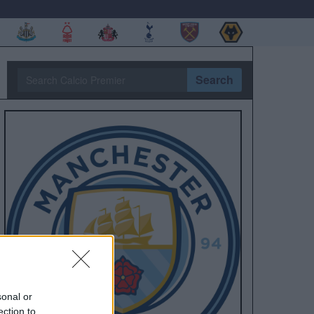
Search
sonal or
ection to