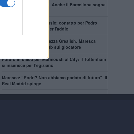
Non solo il Real Madrid. Anche il Barcellona sogna
Rodri
City scatenato sulle corsie: contatto per Pedro
Neto, Savinho spinge per l'addio
Manchester City, incertezza Grealish: Maresca
prende tempo, sette club sul giocatore
Futuro in bilico per Marmoush al City: il Tottenham
si inserisce per l'egiziano
Maresca: "Rodri? Non abbiamo parlato di futuro". Il
Real Madrid spinge