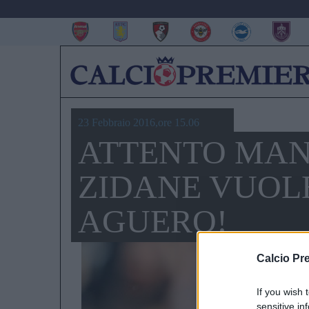
23 Febbraio 2016,ore 15.06
ATTENTO MAN
ZIDANE VUOLE
AGUERO!
Calcio Pr
If you wish 
sensitive in