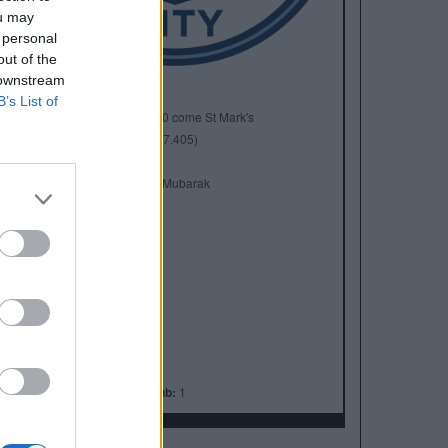
ou may
 personal
out of the
 downstream
B’s List of
Anno di Fondazione:
1880 come St Mark's
Stadio:
Etihad Stadium (47.405)
Città:
Manchester
Presidente:
Khaldoon Al Mubarak
Manager:
Pep Guardiola
ALBO D'ORO
Premier League:
10
FA Cup:
7
League Cup:
8
FA Community Shield:
7
Champions League:
1
Supercoppa Europea:
1
Coppa del Mondo per Club:
1