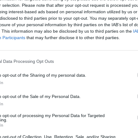
r selection. Please note that after your opt-out request is processed y
eing interest-based ads based on personal information utilized by us or
disclosed to third parties prior to your opt-out. You may separately opt-
losure of your personal information by third parties on the IAB’s list of
. This information may also be disclosed by us to third parties on the
IA
Participants
that may further disclose it to other third parties.
l Data Processing Opt Outs
o opt-out of the Sharing of my personal data.
In
o opt-out of the Sale of my Personal Data.
In
to opt-out of processing my Personal Data for Targeted
ing.
In
amente dalla
Spagna
. Lanciata dalla testata iberica
ESPN
,
o opt-out of Collection, Use, Retention, Sale, and/or Sharing
anchester City Sergio Aguero
, che sarebbe finito in cima