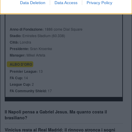
Data Deletion
Data Access
Privacy Policy
Anno di Fondazione:
1886 come Dial Square
Stadio:
Emirates Stadium (60.338)
Città:
Londra
Presidente:
Sran Kroenke
Manager:
Mikel Arteta
ALBO D'ORO
Premier League:
13
FA Cup:
14
League Cup:
2
FA Community Shield:
17
Il Napoli pensa a Gabriel Jesus. Ma quanto costa il
brasiliano?
Vinicius resta al Real Madrid: il rinnovo stronca i sogni