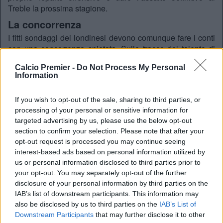
Treble la prossima stagione.
La concorrenza
I fitti sondaggi dei londinesi devono comunque fare i conti
con una concorrenza spietata. Sulle tracce del talento di
Calchín c’è da mesi anche il
Paris Saint-Germain
, i cui
Calcio Premier -
Do Not Process My Personal
emissari avrebbero recentemente incontrato l’agente del
Information
calciatore, Fernando Hidalgo, per illustrare le ambizioni
del progetto parigino.
Tuttavia, lo spauracchio principale
If you wish to opt-out of the sale, sharing to third parties, or
per l’Arsenal si chiama Barcellona
: la Catalogna resta
processing of your personal or sensitive information for
una destinazione gradita all’attaccante, tanto che i
targeted advertising by us, please use the below opt-out
blaugrana avrebbero già incassato ben due rifiuti
section to confirm your selection. Please note that after your
dall’Atletico Madrid dopo aver messo sul piatto prima 70
opt-out request is processed you may continue seeing
milioni più il cartellino di Ferran Torres, e successivamente
interest-based ads based on personal information utilized by
un’offerta
cash
da 100 milioni di euro.
Cifre che, in ogni
us or personal information disclosed to third parties prior to
caso, impallidiscono di fronte alla potenza di fuoco
your opt-out. You may separately opt-out of the further
economica pronta a essere sprigionata dall’Arsenal
.
disclosure of your personal information by third parties on the
Da Madrid smentiscono
IAB’s list of downstream participants. This information may
also be disclosed by us to third parties on the
IAB’s List of
Pubblicamente, la sponda madrilena fa muro. Il presidente
Downstream Participants
that may further disclose it to other
Enrique Cerezo ha blindato l’argentino con dichiarazioni