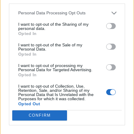
third parties.
perentorie:
“
Julián Álvarez è un punto fermo
dell’Atletico e lo sarà ancora a lungo
“
. Dietro la facciata
Personal Data Processing Opt Outs
di circostanza, però, lo scenario appare decisamente più
fluido. Secondo le rivelazioni della trasmissione spagnola
I want to opt-out of the Sharing of my
personal data.
El Chiringuito
, il direttore generale dei madrileni, Miguel
Opted In
Ángel Gil Marín, avrebbe promesso ad Alvarez già a
febbraio una via d’uscita a fine stagione.
I want to opt-out of the Sale of my
Personal Data.
L’entourage del giocatore spinge per una soluzione e non
Opted In
esclude una presa di posizione pubblica qualora la
I want to opt-out of processing my
situazione dovesse arenarsi. Nel frattempo, i primi
Personal Data for Targeted Advertising.
movimenti in entrata dell’Atletico Madrid – a caccia di un
Opted In
nuovo centravanti – confermano che l’addio dell’argentino
è un’ipotesi tutt’altro che remota. L’Arsenal osserva da una
I want to opt-out of Collection, Use,
Retention, Sale, and/or Sharing of my
posizione di assoluta forza economica, pronto a sferrare
Personal Data that Is Unrelated with the
Purposes for which it was collected.
l’attacco decisivo e a colorare di
White and Red
il futuro di
Opted Out
Julian Alvarez.
CONFIRM