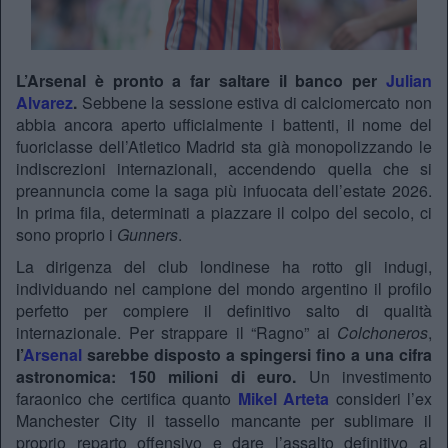
L’Arsenal è pronto a far saltare il banco per
Julian
Alvarez
.
Sebbene la sessione estiva di calciomercato non
abbia ancora aperto ufficialmente i battenti, il nome del
fuoriclasse dell’Atletico Madrid sta già monopolizzando le
indiscrezioni internazionali, accendendo quella che si
preannuncia come la saga più infuocata dell’estate 2026.
In prima fila, determinati a piazzare il colpo del secolo, ci
sono proprio i
Gunners
.
La dirigenza del club londinese ha rotto gli indugi,
individuando nel campione del mondo argentino il profilo
perfetto per compiere il definitivo salto di qualità
internazionale. Per strappare il “Ragno” ai
Colchoneros
,
l’
Arsenal
sarebbe disposto a spingersi fino a una cifra
astronomica: 150 milioni di euro.
Un investimento
faraonico che certifica quanto
Mikel Arteta
consideri l’ex
Manchester City il tassello mancante per sublimare il
proprio reparto offensivo e dare l’assalto definitivo al