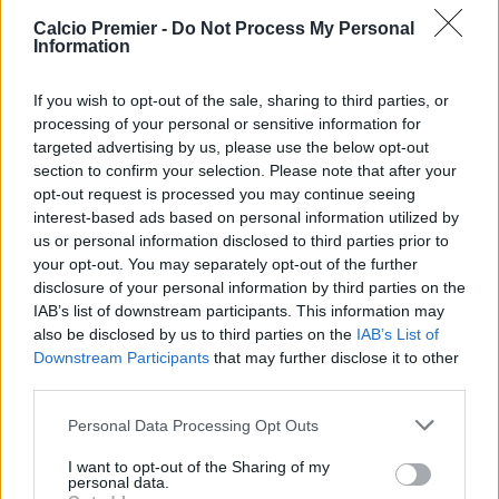
Numeri da top player e valutazione alle
Calcio Premier -
Do Not Process My Personal
Information
stelle
Il prodigio franco-marocchino, legato al Lille da un
If you wish to opt-out of the sale, sharing to third parties, or
contratto fino al 2029, ha dimostrato sul palcoscenico più
processing of your personal or sensitive information for
importante al mondo il motivo per cui il club francese lo
targeted advertising by us, please use the below opt-out
valuta già
oltre i 60 milioni di euro
. Contro la
Seleção
,
section to confirm your selection. Please note that after your
Bouaddi ha disputato una partita sontuosa, ergendosi a
opt-out request is processed you may continue seeing
vero fattore X del Marocco e disinnescando il centrocampo
interest-based ads based on personal information utilized by
avversario insieme ai compagni di reparto Ounahi ed El
us or personal information disclosed to third parties prior to
Aynaoui.
your opt-out. You may separately opt-out of the further
disclosure of your personal information by third parties on the
A testimoniare la prestazione mostruosa del
IAB’s list of downstream participants. This information may
diciannovenne (ancora da compiere) ci pensano le
also be disclosed by us to third parties on the
IAB’s List of
statistiche d’élite registrate nei 90 minuti:
Downstream Participants
that may further disclose it to other
Precisione chirurgica:
60 passaggi completati su
third parties.
66 tentati (91% di accuratezza).
Personal Data Processing Opt Outs
Glaciale sulla trequarti:
16 passaggi riusciti su 16
tentati nell’ultimo terzo di campo.
I want to opt-out of the Sharing of my
personal data.