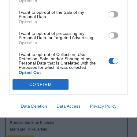
Fase difensiva totale:
6 palloni recuperati, 5
Opted In
intercettazioni e ben 9 duelli vinti.
I want to opt-out of the Sale of my
Un vero e proprio factotum della mediana per il
Personal Data.
Opted In
commissario tecnico Mohamed Ouahbi, che si gode
l’esplosione della sua nuova stella. L’Arsenal osserva
I want to opt-out of processing my
attentamente, pronta a sferrare l’attacco decisivo per
Personal Data for Targeted Advertising.
Opted In
portare a Londra il nuovo craque del calcio mondiale.
I want to opt-out of Collection, Use,
Retention, Sale, and/or Sharing of my
Personal Data that Is Unrelated with the
Purposes for which it was collected.
Opted Out
CONFIRM
Anno di Fondazione:
1886 come Dial Square
Data Deletion
Data Access
Privacy Policy
Stadio:
Emirates Stadium (60.338)
Città:
Londra
Presidente:
Sran Kroenke
Manager:
Mikel Arteta