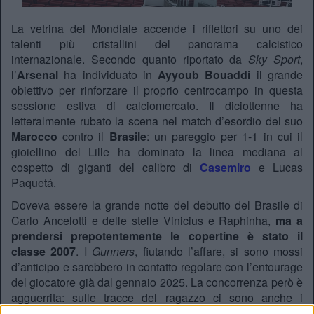
La vetrina del Mondiale accende i riflettori su uno dei
talenti più cristallini del panorama calcistico
internazionale. Secondo quanto riportato da
Sky Sport
,
l’
Arsenal
ha individuato in
Ayyoub Bouaddi
il grande
obiettivo per rinforzare il proprio centrocampo in questa
sessione estiva di calciomercato. Il diciottenne ha
letteralmente rubato la scena nel match d’esordio del suo
Marocco
contro il
Brasile
: un pareggio per 1-1 in cui il
gioiellino del Lille ha dominato la linea mediana al
cospetto di giganti del calibro di
Casemiro
e Lucas
Paquetá.
Doveva essere la grande notte del debutto del Brasile di
Carlo Ancelotti e delle stelle Vinicius e Raphinha,
ma a
prendersi prepotentemente le copertine è stato il
classe 2007
. I
Gunners
, fiutando l’affare, si sono mossi
d’anticipo e sarebbero in contatto regolare con l’entourage
del giocatore già dal gennaio 2025. La concorrenza però è
agguerrita: sulle tracce del ragazzo ci sono anche i
campioni d’Europa in carica del
Paris Saint-Germain
.