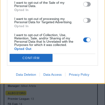
I want to opt-out of the Sale of my
Con Arsenal e Liverpool alla finestra e diversi club pronti a
Personal Data.
cogliere eventuali opportunità, il futuro dell’esterno
Opted In
francese sarà uno dei temi da seguire con maggiore
I want to opt-out of processing my
attenzione nelle prossime settimane.
Personal Data for Targeted Advertising.
Opted In
I want to opt-out of Collection, Use,
Retention, Sale, and/or Sharing of my
Personal Data that Is Unrelated with the
Purposes for which it was collected.
Opted Out
CONFIRM
Anno di Fondazione:
1886 come Dial Square
Stadio:
Emirates Stadium (60.338)
Data Deletion
Data Access
Privacy Policy
Città:
Londra
Presidente:
Sran Kroenke
Manager:
Mikel Arteta
ALBO D'ORO
Premier League:
13
FA Cup:
14