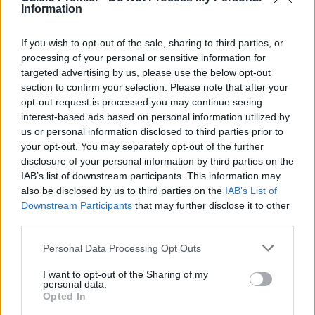
Information
Arsenal e Liverpool continuano a seguire da vicino la sua
situazione, valutando eventuali opportunità qualora si
If you wish to opt-out of the sale, sharing to third parties, or
aprissero spiragli per una trattativa con il PSG.
processing of your personal or sensitive information for
Smentite le voci sul cambio di agente
targeted advertising by us, please use the below opt-out
Romano ha inoltre chiarito alcuni rumors circolati nelle
section to confirm your selection. Please note that after your
opt-out request is processed you may continue seeing
ultime settimane riguardo alla gestione della carriera del
interest-based ads based on personal information utilized by
giocatore. Contrariamente a quanto emerso da alcune
us or personal information disclosed to third parties prior to
indiscrezioni, non ci sarebbe stato alcun recente cambio di
your opt-out. You may separately opt-out of the further
rappresentanza.
disclosure of your personal information by third parties on the
L’agente di Barcola è infatti
Moussa Sissoko
già dal 2025,
IAB’s list of downstream participants. This information may
elemento che smentisce le ricostruzioni diffuse da alcune
also be disclosed by us to third parties on the
IAB’s List of
fonti nelle ultime ore.
Downstream Participants
that may further disclose it to other
third parties.
Estate da seguire
Al momento non risultano trattative avanzate né offerte
Personal Data Processing Opt Outs
ufficiali, ma il nome di Bradley Barcola resta tra quelli
I want to opt-out of the Sharing of my
destinati ad animare il mercato estivo. Molto dipenderà
personal data.
dalle strategie del PSG e dalla volontà del club parigino di
Opted In
trattenere uno dei suoi talenti più brillanti.