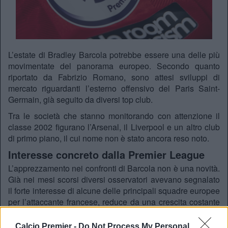
L’estate di Bradley Barcola potrebbe essere una delle più
movimentate del panorama europeo. Secondo quanto
riportato da
Fabrizio Romano
, sono attesi sviluppi di
mercato riguardanti l’esterno offensivo del
Paris Saint-
Germain
, già seguito da diversi top club.
Tra le società che stanno monitorando con attenzione il
classe 2002 figurano l’
Arsenal
, il
Liverpool
e un altro club
di primo piano, il cui nome non è stato ancora reso noto.
Interesse concreto dalla Premier League
L’apprezzamento nei confronti di Barcola non è una novità.
Già nei mesi scorsi diversi osservatori avevano segnalato
il forte interesse di alcune delle principali squadre europee
per l’attaccante francese, reduce da una crescita costante
e da prestazioni che ne hanno aumentato il valore sul
mercato.
Calcio Premier -
Do Not Process My Personal