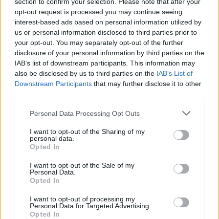
la nostra volontà è quella, se si presenterà l’occasione, di
section to confirm your selection. Please note that after your
trasferirsi almeno in una squadra di pari livello dei Reds in
opt-out request is processed you may continue seeing
quanto a trofei vinti.”
interest-based ads based on personal information utilized by
us or personal information disclosed to third parties prior to
your opt-out. You may separately opt-out of the further
disclosure of your personal information by third parties on the
IAB’s list of downstream participants. This information may
REDAZIONE
also be disclosed by us to third parties on the
IAB’s List of
Twitter: @Calciopremier
Downstream Participants
that may further disclose it to other
third parties.
Personal Data Processing Opt Outs
I want to opt-out of the Sharing of my
personal data.
Opted In
I want to opt-out of the Sale of my
Personal Data.
Opted In
I want to opt-out of processing my
Personal Data for Targeted Advertising.
Opted In
Anno di Fondazione:
1892