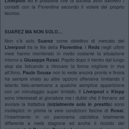
Liverpool
ed è possibile che la società avvii davvero i
contatti con la Fiorentina secondo il volere del proprio
tecnico.
SUAREZ MA NON SOLO…
Non c’è solo
Suarez
come obiettivo di mercato del
Liverpool
tra le file della
Fiorentina
. I
Reds
negli ultimi
mesi hanno monitorato in modo costante la situazione
intorno a
Giuseppe Rossi
. Pepito dopo il rientro dal lungo
stop sta faticando a ritrovare la forma migliore in riva
all’Arno.
Paulo Sousa
non lo vede ancora pronto e finora
ha sempre virato su altre opzioni offensiva limitando il
talento italo-americano a qualche semplice apparizione
con un minutaggio super limitato. Il
Liverpool
e
Klopp
sono interessati al giocatore ma i dubbi che li frenano ad
avviare la trattativa (
inizialmente solo in prestito
) sono
molteplici: in primis le vere condizioni fisiche di
Rossi
,
l’inserimento in un panorama calcistica totalmente
differente a metà stagione ed anche il ricordo dei