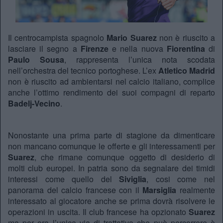
Il centrocampista spagnolo
Mario Suarez
non è riuscito a
lasciare il segno a
Firenze
e nella nuova
Fiorentina
di
Paulo Sousa
, rappresenta l’unica nota scodata
nell’orchestra del tecnico portoghese. L’ex
Atletico Madrid
non è riuscito ad ambientarsi nel calcio italiano, complice
anche l’ottimo rendimento dei suoi compagni di reparto
Badelj-Vecino
.
Nonostante una prima parte di stagione da dimenticare
non mancano comunque le offerte e gli interessamenti per
Suarez
, che rimane comunque oggetto di desiderio di
molti club europei. In patria sono da segnalare dei timidi
interessi come quello del
Siviglia
, cosi come nel
panorama del calcio francese con il
Marsiglia
realmente
interessato al giocatore anche se prima dovrà risolvere le
operazioni in uscita. Il club francese ha opzionato
Suarez
ma per ora l’unica via di trattativa che può percorrere è