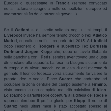
Europei di quest’estate in
Francia
(sempre convocato
nella nazionale spagnola nelle competizioni europee ed
internazionali fin dalle nazionali giovanili).
Se il
Watford
si è inserito soltanto negli ultimi tempi, il
Liverpool
invece ha sempre tenuto d’occhio l’ex
Atletico
Madrid
, soprattutto nell’ultima parte del 2015. Ad
Anfield
dopo l’esonero di
Rodgers
è subentrato l’ex
Borussia
Dortmund Jurgen Klopp
che, dopo un avvio titubante
sulla panchina con i
Reds
, sembra aver trovato una giusta
dimensione alla squadra. La rosa ha bisogno sicuramente
di tempo e di alcuni ritocchi ed in vista di del mercato di
gennaio il tecnico tedesco vorrà sicuramente far valere le
proprie idee e scelte. Piace
Suarez
che andrebbe ad
occupare la zona centrale del campo assieme a
Firmino
,
visto ancora la non completa maturità calcistica di
Allen
.
Lo spagnolo garantirebbe copertura alla difesa dei
Reds
e
rappresenterebbe il profilo giusto per
Klopp
. Il nome di
Suarez
negli ultimi mesi è stato accostato spesso al