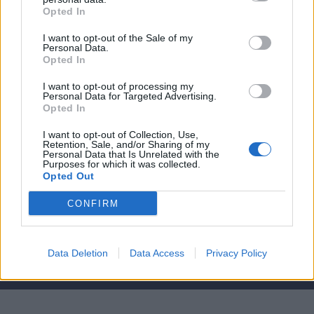
Opted In
Tottenham scatenato per Gakpo: contatto con gli agenti,
De Zerbi vuole l'olandese
I want to opt-out of the Sale of my
Personal Data.
PSG, Mbaye fuori dal progetto: Liverpool in pole, ma la
Opted In
Premier fa la fila
I want to opt-out of processing my
Personal Data for Targeted Advertising.
Opted In
I want to opt-out of Collection, Use,
Retention, Sale, and/or Sharing of my
Personal Data that Is Unrelated with the
Purposes for which it was collected.
Per la pubblicità su questo sito contatta:
adv@fabfour2013.it
Opted Out
Per informazioni contatta:
redazione@calciopremier.it
CONFIRM
Copyright © 2001-2013 Fab Four 2013 Srl. Tutti i diritti riservati
Firenze, Ottobre 2014
Editore: Fab Four 2013 Srl. - Partita IVA: 06342490486 Direttore
Data Deletion
Data Access
Privacy Policy
Responsabile: Saverio Pestuggia. ENGINEERING
fgiova.com
LAYOUT G. Ligas