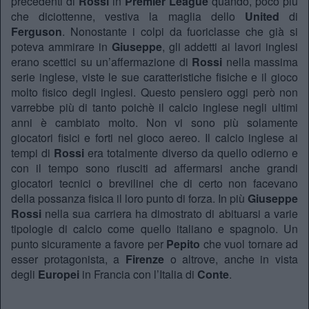
precedenti di
Rossi
in
Premier League
quando, poco più
che diciottenne, vestiva la maglia dello
United
di
Ferguson
. Nonostante i colpi da fuoriclasse che già si
poteva ammirare in
Giuseppe
, gli addetti ai lavori inglesi
erano scettici su un’affermazione di
Rossi
nella massima
serie inglese, viste le sue caratteristiche fisiche e il gioco
molto fisico degli inglesi. Questo pensiero oggi però non
varrebbe più di tanto poichè il calcio inglese negli ultimi
anni è cambiato molto. Non vi sono più solamente
giocatori fisici e forti nel gioco aereo. Il calcio inglese ai
tempi di
Rossi
era totalmente diverso da quello odierno e
con il tempo sono riusciti ad affermarsi anche grandi
giocatori tecnici o brevilinei che di certo non facevano
della possanza fisica il loro punto di forza. In più
Giuseppe
Rossi
nella sua carriera ha dimostrato di abituarsi a varie
tipologie di calcio come quello italiano e spagnolo. Un
punto sicuramente a favore per
Pepito
che vuol tornare ad
esser protagonista, a
Firenze
o altrove, anche in vista
degli
Europei
in Francia con l’Italia di
Conte
.