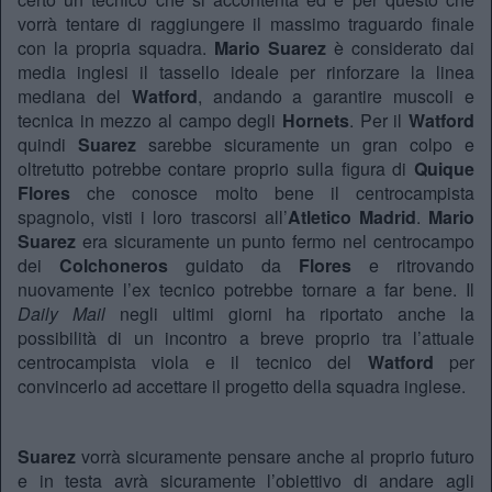
vorrà tentare di raggiungere il massimo traguardo finale
con la propria squadra.
Mario Suarez
è considerato dai
media inglesi il tassello ideale per rinforzare la linea
mediana del
Watford
, andando a garantire muscoli e
tecnica in mezzo al campo degli
Hornets
. Per il
Watford
quindi
Suarez
sarebbe sicuramente un gran colpo e
oltretutto potrebbe contare proprio sulla figura di
Quique
Flores
che conosce molto bene il centrocampista
spagnolo, visti i loro trascorsi all’
Atletico Madrid
.
Mario
Suarez
era sicuramente un punto fermo nel centrocampo
dei
Colchoneros
guidato da
Flores
e ritrovando
nuovamente l’ex tecnico potrebbe tornare a far bene. Il
Daily Mail
negli ultimi giorni ha riportato anche la
possibilità di un incontro a breve proprio tra l’attuale
centrocampista viola e il tecnico del
Watford
per
convincerlo ad accettare il progetto della squadra inglese.
Suarez
vorrà sicuramente pensare anche al proprio futuro
e in testa avrà sicuramente l’obiettivo di andare agli