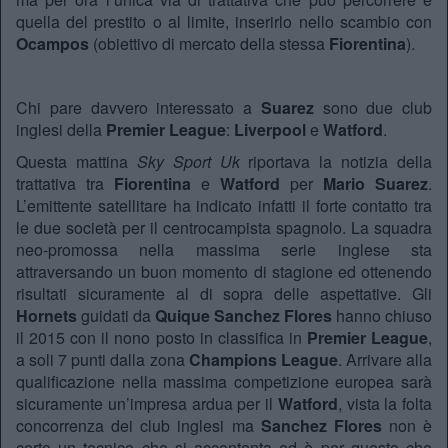
quella del prestito o al limite, inserirlo nello scambio con
Ocampos
(obiettivo di mercato della stessa
Fiorentina
).
Chi pare davvero interessato a
Suarez
sono due club
inglesi della
Premier League
:
Liverpool
e
Watford
.
Questa mattina
Sky Sport Uk
riportava la notizia della
trattativa tra
Fiorentina
e
Watford
per
Mario Suarez
.
L’emittente satellitare ha indicato infatti il forte contatto tra
le due società per il centrocampista spagnolo. La squadra
neo-promossa nella massima serie inglese sta
attraversando un buon momento di stagione ed ottenendo
risultati sicuramente al di sopra delle aspettative. Gli
Hornets
guidati da
Quique Sanchez Flores
hanno chiuso
il 2015 con il nono posto in classifica in
Premier League
,
a soli 7 punti dalla zona
Champions League
. Arrivare alla
qualificazione nella massima competizione europea sarà
sicuramente un’impresa ardua per il
Watford
, vista la folta
concorrenza dei club inglesi ma
Sanchez Flores
non è
certo un tecnico che si accontenta ed è per questo che