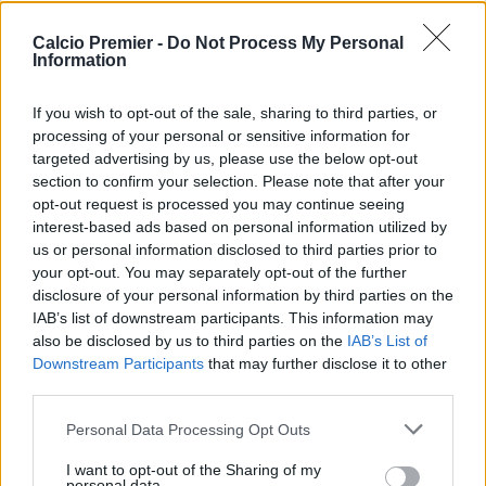
Città:
Liverpool
Presidente:
Tom Werner
Calcio Premier -
Do Not Process My Personal
Manager:
Arne Slot
Information
ALBO D'ORO
Premier League:
19
If you wish to opt-out of the sale, sharing to third parties, or
FA Cup:
8
processing of your personal or sensitive information for
targeted advertising by us, please use the below opt-out
League Cup:
10
section to confirm your selection. Please note that after your
FA Community Shield:
16
opt-out request is processed you may continue seeing
Champions League:
6
interest-based ads based on personal information utilized by
Supercoppa Europea:
4
us or personal information disclosed to third parties prior to
Coppa del Mondo per Club:
1
your opt-out. You may separately opt-out of the further
disclosure of your personal information by third parties on the
IAB’s list of downstream participants. This information may
Liverpool: è già emergenza infortuni. Il punto sui possibili
also be disclosed by us to third parties on the
IAB’s List of
ritorni
Downstream Participants
that may further disclose it to other
third parties.
Leoni vede il ritorno: il punto sul recupero dall'infortunio
Personal Data Processing Opt Outs
Chi è Ibrahim Mbaye, il talento del PSG finito nel mirino
del Liverpool
I want to opt-out of the Sharing of my
personal data.