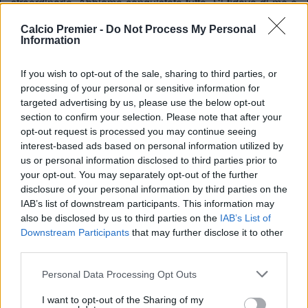
straordinario. Abbiamo conquistato tutto. Si fidava di me e
mi ha persino schierato come difensore centrale per
Calcio Premier -
Do Not Process My Personal
mettere Busquets al centro. Non abbiamo avuto alcun
Information
problema.. In lui non vedo un uomo,
vedo un serpente
. Mi
ha fatto giocare poco e dopo i Mondiali 2010 mi ha detto
If you wish to opt-out of the sale, sharing to third parties, or
che dovevo tornare al Barcellona, che mi voleva. Mia
processing of your personal or sensitive information for
moglie mi disse: ‘Vuoi dare ascolto a queste sciocchezze?
targeted advertising by us, please use the below opt-out
Ti ha trattato come un cane e ora vuole che tu resti, e tu
section to confirm your selection. Please note that after your
resterai? Andiamo a Manchester.
Non è un uomo, è
opt-out request is processed you may continue seeing
malvagio, come Satana
“
interest-based ads based on personal information utilized by
us or personal information disclosed to third parties prior to
your opt-out. You may separately opt-out of the further
disclosure of your personal information by third parties on the
IAB’s list of downstream participants. This information may
also be disclosed by us to third parties on the
IAB’s List of
Downstream Participants
that may further disclose it to other
third parties.
Personal Data Processing Opt Outs
I want to opt-out of the Sharing of my