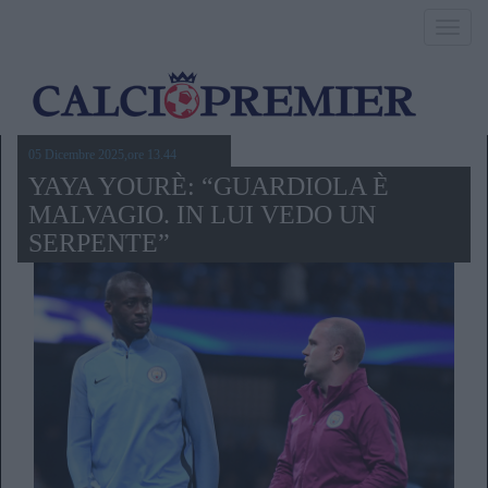
Toggl
navig
05 Dicembre 2025,ore 13.44
YAYA YOURÈ: “GUARDIOLA È
MALVAGIO. IN LUI VEDO UN
SERPENTE”