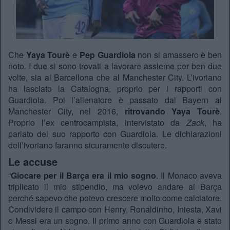
Che
Yaya Tourè
e
Pep Guardiola
non si amassero è ben
noto. I due si sono trovati a lavorare assieme per ben due
volte, sia al Barcellona che al Manchester City. L’ivoriano
ha lasciato la Catalogna, proprio per i rapporti con
Guardiola. Poi l’allenatore è passato dal Bayern al
Manchester City, nel 2016,
ritrovando Yaya Tourè
.
Proprio l’ex centrocampista, intervistato da
Zack
, ha
parlato del suo rapporto con Guardiola. Le dichiarazioni
dell’ivoriano faranno sicuramente discutere.
Le accuse
“
Giocare per il Barça era il mio sogno
. Il Monaco aveva
triplicato il mio stipendio, ma volevo andare al Barça
perché sapevo che potevo crescere molto come calciatore.
Condividere il campo con Henry, Ronaldinho, Iniesta, Xavi
o Messi era un sogno. Il primo anno con Guardiola è stato