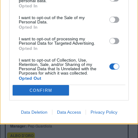
personal data.
Opted In
I want to opt-out of the Sale of my
Personal Data.
Opted In
I want to opt-out of processing my
Personal Data for Targeted Advertising.
Opted In
I want to opt-out of Collection, Use,
Retention, Sale, and/or Sharing of my
Personal Data that Is Unrelated with the
Purposes for which it was collected.
Opted Out
CONFIRM
Anno di Fondazione:
1880 come St Mark's
Stadio:
Etihad Stadium (47.405)
Data Deletion
Data Access
Privacy Policy
Città:
Manchester
Presidente:
Khaldoon Al Mubarak
Manager:
Pep Guardiola
ALBO D'ORO