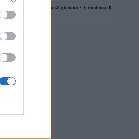
Chelsea, rosa infinita da 40 giocatori: il problema di
Xabi Alonso