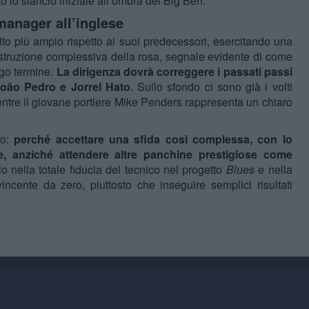
o lo slancio iniziale all’ombra del Big Ben.
manager all’inglese
to più ampio rispetto ai suoi predecessori, esercitando una
 costruzione complessiva della rosa, segnale evidente di come
ungo termine.
La dirigenza dovrà correggere i passati passi
 João Pedro e Jorrel Hato
. Sullo sfondo ci sono già i volti
entre il giovane portiere Mike Penders rappresenta un chiaro
do:
perché accettare una sfida così complessa, con lo
e, anziché attendere altre panchine prestigiose come
o nella totale fiducia del tecnico nel progetto
Blues
e nella
incente da zero, piuttosto che inseguire semplici risultati