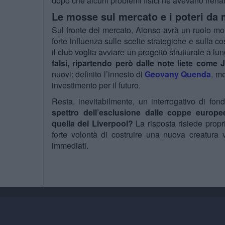
dopo che alcuni problemi fisici ne avevano frenat
Le mosse sul mercato e i poteri da 
Sul fronte del mercato, Alonso avrà un ruolo mol
forte influenza sulle scelte strategiche e sulla
il club voglia avviare un progetto strutturale a l
falsi, ripartendo però dalle note liete come
nuovi: definito l’innesto di
Geovany Quenda
, m
investimento per il futuro.
Resta, inevitabilmente, un interrogativo di fon
spettro dell’esclusione dalle coppe europe
quella del Liverpool?
La risposta risiede propri
forte volontà di costruire una nuova creatura v
immediati.