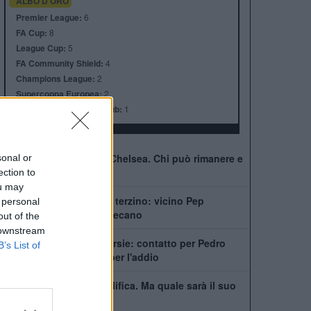
ALBO D'ORO
Premier League:
6
FA Cup:
8
League Cup:
5
FA Community Shield:
4
Champions League:
2
Supercoppa Europea:
2
Coppa del Mondo per Club:
1
41 giocatori in rosa al Chelsea. Chi può rimanere e
sonal or
chi partirà
ection to
ou may
Chelsea, ecco il nuovo terzino: vicino Pep
 personal
Chavarría dal Rayo Vallecano
out of the
 downstream
City scatenato sulle corsie: contatto per Pedro
B’s List of
Neto, Savinho spinge per l'addio
Mudryk, stop alla squalifica. Ma quale sarà il suo
futuro al Chelsea?