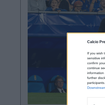
Calcio Pr
If you wish 
sensitive in
confirm you
continue se
information 
further disc
participants
Downstream 