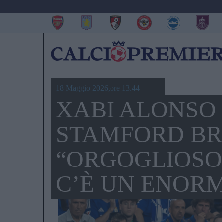
18 Maggio 2026,ore 13.44
XABI ALONSO 
STAMFORD BR
“ORGOGLIOSO 
C’È UN ENOR