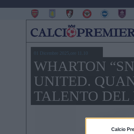
01 Dicembre 2025,ore 11.10
WHARTON “SN
UNITED. QUAN
TALENTO DEL
Calcio Pr