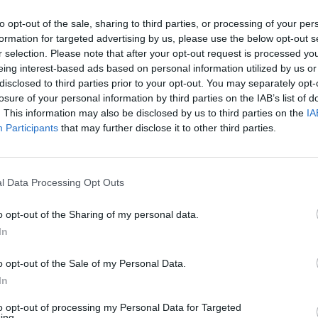
to opt-out of the sale, sharing to third parties, or processing of your per
formation for targeted advertising by us, please use the below opt-out s
r selection. Please note that after your opt-out request is processed y
eing interest-based ads based on personal information utilized by us or
disclosed to third parties prior to your opt-out. You may separately opt-
losure of your personal information by third parties on the IAB’s list of
. This information may also be disclosed by us to third parties on the
IA
Participants
that may further disclose it to other third parties.
l Data Processing Opt Outs
o opt-out of the Sharing of my personal data.
In
o opt-out of the Sale of my Personal Data.
In
il Manchester United. Le Eagles hanno dominato i primi 50
to opt-out of processing my Personal Data for Targeted
e. Le due società potrebbero aver discusso anche del futuro di
ing.