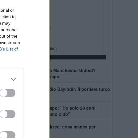
ALBO D'ORO
Premier League:
20
sonal or
FA Cup:
13
ection to
League Cup:
6
ou may
FA Community Shield:
21
 personal
Champions League:
3
out of the
Supercoppa Europea:
1
 downstream
Coppa del Mondo per Club:
1
B’s List of
Come giocherà il nuovo Manchester United?
Rivoluzione a centrocampo
Manchester United, addio Bayindir: il portiere turco
vola in Liga
United, Yoro chiede tempo: "Ho solo 20 anni,
posso dare tanto a questo club"
La Juventus ha il si Zirkzee: cosa manca per
chiudere