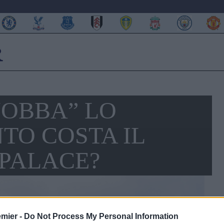
OBBA” LO
TO COSTA IL
 PALACE?
emier -
Do Not Process My Personal Information