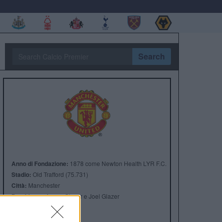
Search
Anno di Fondazione:
1878 come Newton Health LYR F.C.
Stadio:
Old Trafford (75.731)
Città:
Manchester
Presidente:
Avram Glazer e Joel Glazer
Manager:
Ruben Amorim