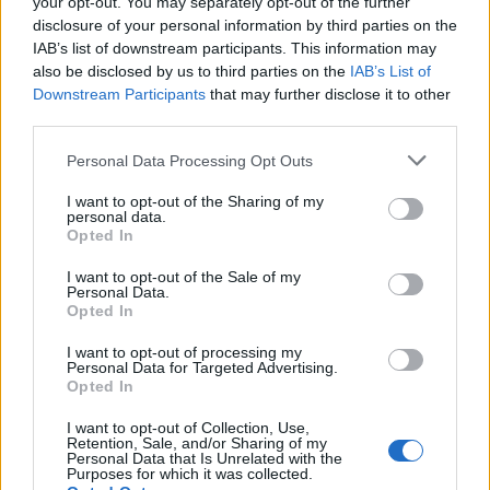
your opt-out. You may separately opt-out of the further
disclosure of your personal information by third parties on the
IAB’s list of downstream participants. This information may
also be disclosed by us to third parties on the
IAB’s List of
Downstream Participants
that may further disclose it to other
third parties.
Personal Data Processing Opt Outs
I want to opt-out of the Sharing of my
personal data.
Anno di Fondazione:
1882
Opted In
Stadio:
Turf Moore (21.945)
Città:
Burnley
I want to opt-out of the Sale of my
Personal Data.
Presidente:
Alan Pace
Opted In
Manager:
Scott Parker
I want to opt-out of processing my
ALBO D'ORO
Personal Data for Targeted Advertising.
Premier League:
2
Opted In
FA Cup:
1
I want to opt-out of Collection, Use,
League Cup:
2
Retention, Sale, and/or Sharing of my
Personal Data that Is Unrelated with the
Purposes for which it was collected.