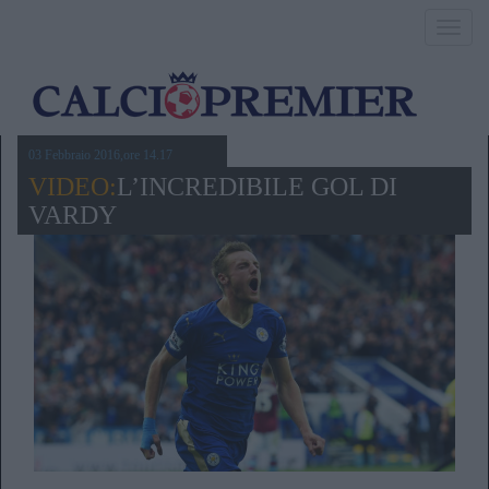
Toggl
navig
03 Febbraio 2016,ore 14.17
VIDEO:
L’INCREDIBILE GOL DI
VARDY