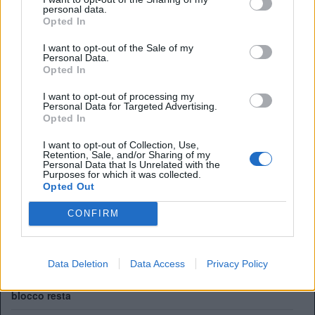
personal data.
Premier League:
13
Opted In
FA Cup:
14
League Cup:
2
I want to opt-out of the Sale of my
Personal Data.
FA Community Shield:
17
Opted In
I want to opt-out of processing my
Personal Data for Targeted Advertising.
Il Napoli pensa a Gabriel Jesus. Ma quanto costa il
Opted In
brasiliano?
I want to opt-out of Collection, Use,
Vinicius resta al Real Madrid: il rinnovo stronca i sogni
Retention, Sale, and/or Sharing of my
Personal Data that Is Unrelated with the
dell'Arsenal
Purposes for which it was collected.
Opted Out
Ufficiale. l'Everton prende Norgaard dall'Arsenal. Cifre e
dettagli
CONFIRM
Il Real Madrid rilancia per Vinicius: pronta la nuova offerta
di rinnovo
Data Deletion
Data Access
Privacy Policy
Come giocherà l'Arsenal: da Guimaraes a Tzolis, ma il
blocco resta