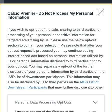
Calcio Premier -
Do Not Process My Personal
Information
Redazione
If you wish to opt-out of the sale, sharing to third parties, or
Twitter @Calciopremier
processing of your personal or sensitive information for
targeted advertising by us, please use the below opt-out
section to confirm your selection. Please note that after your
opt-out request is processed you may continue seeing
interest-based ads based on personal information utilized by
us or personal information disclosed to third parties prior to
your opt-out. You may separately opt-out of the further
disclosure of your personal information by third parties on the
IAB’s list of downstream participants. This information may
Anno di Fondazione:
1886 come Dial Square
also be disclosed by us to third parties on the
IAB’s List of
Stadio:
Emirates Stadium (60.338)
Downstream Participants
that may further disclose it to other
Città:
Londra
third parties.
Presidente:
Sran Kroenke
Personal Data Processing Opt Outs
Manager:
Mikel Arteta
ALBO D'ORO
I want to opt-out of the Sharing of my