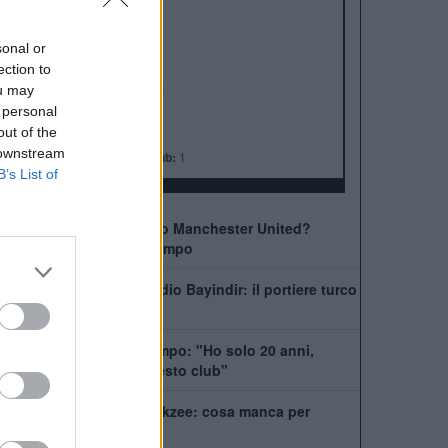
ALBO D'ORO
Premier League:
20
FA Cup:
13
sonal or
League Cup:
6
ection to
ou may
FA Community Shield:
21
 personal
Champions League:
3
out of the
Supercoppa Europea:
1
 downstream
Coppa del Mondo per Club:
1
B’s List of
Come giocherà il nuovo Manchester United?
Rivoluzione a centrocampo
Manchester United, addio Bayindir: il portiere turco
vola in Liga
United, Yoro chiede tempo: "Ho solo 20 anni,
posso dare tanto a questo club"
La Juventus ha il si Zirkzee: cosa manca per
chiudere