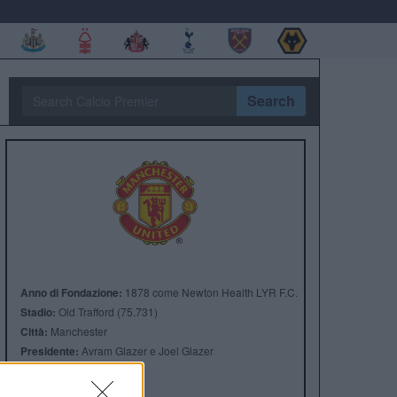
Search
Anno di Fondazione:
1878 come Newton Health LYR F.C.
Stadio:
Old Trafford (75.731)
Città:
Manchester
Presidente:
Avram Glazer e Joel Glazer
Manager:
Ruben Amorim