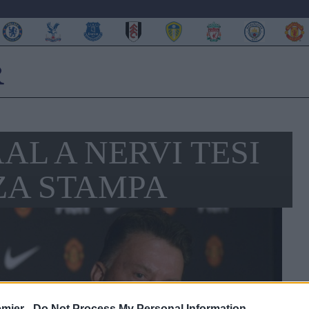
AL A NERVI TESI
ZA STAMPA
emier -
Do Not Process My Personal Information