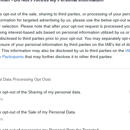
to opt-out of the sale, sharing to third parties, or processing of your per
formation for targeted advertising by us, please use the below opt-out s
r selection. Please note that after your opt-out request is processed y
eing interest-based ads based on personal information utilized by us or
disclosed to third parties prior to your opt-out. You may separately opt-
losure of your personal information by third parties on the IAB’s list of
. This information may also be disclosed by us to third parties on the
IA
Participants
that may further disclose it to other third parties.
l Data Processing Opt Outs
er United
. Al termine dello spettacolare 3-3 di martedì sera
o opt-out of the Sharing of my personal data.
rso la pazienza in conferenza stampa quando il discorso si
so manager olandese avrebbe mosso a
Wayne Rooney
. Prima
In
n Gaal
di aver attaccato il capitano dei
Red Devils
. Poi
insultato un reporter dandogli del “ciccione”.
o opt-out of the Sale of my Personal Data.
la
Gazzetta dello Sport
In