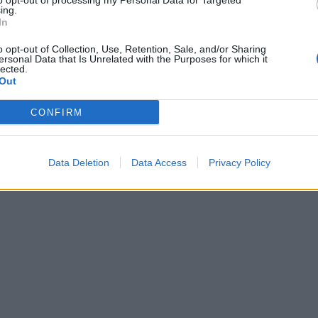
to opt-out of processing my Personal Data for Targeted
ing.
In
o opt-out of Collection, Use, Retention, Sale, and/or Sharing
ersonal Data that Is Unrelated with the Purposes for which it
lected.
Out
CONFIRM
Data Deletion
Data Access
Privacy Policy