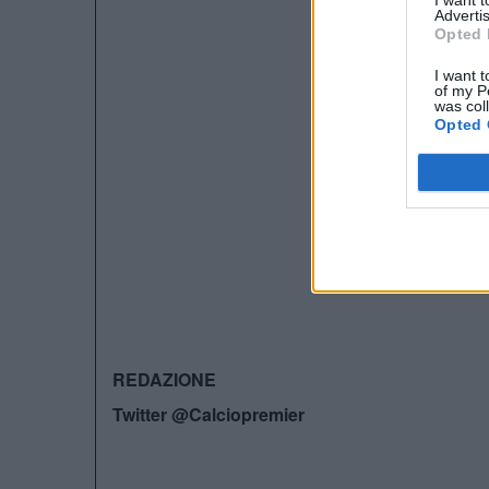
I want 
Advertis
Opted 
I want t
of my P
was col
Opted 
REDAZIONE
Twitter @Calciopremier