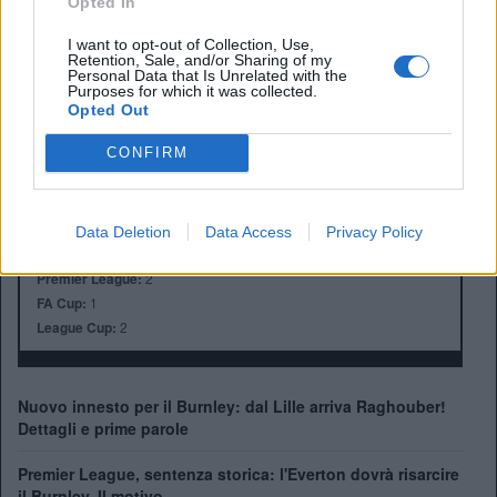
Opted In
I want to opt-out of Collection, Use,
Retention, Sale, and/or Sharing of my
Personal Data that Is Unrelated with the
Purposes for which it was collected.
Opted Out
Anno di Fondazione:
1882
Stadio:
Turf Moore (21.945)
CONFIRM
Città:
Burnley
Presidente:
Alan Pace
Manager:
Scott Parker
Data Deletion
Data Access
Privacy Policy
ALBO D'ORO
Premier League:
2
FA Cup:
1
League Cup:
2
Nuovo innesto per il Burnley: dal Lille arriva Raghouber!
Dettagli e prime parole
Premier League, sentenza storica: l'Everton dovrà risarcire
il Burnley. Il motivo