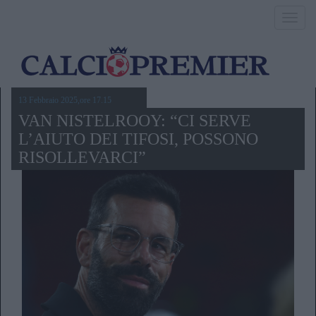
Toggl
navig
13 Febbraio 2025,ore 17.15
VAN NISTELROOY: “CI SERVE
L’AIUTO DEI TIFOSI, POSSONO
RISOLLEVARCI”