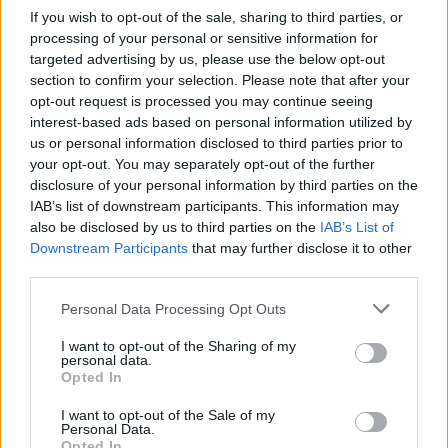
“
Penso che Mo sia ancora molto importante per noi.
È
If you wish to opt-out of the sale, sharing to third parties, or
ancora un leader ed è importante per me
processing of your personal or sensitive information for
personalmente
, come capitano, averlo accanto e averlo in
targeted advertising by us, please use the below opt-out
campo, perché la sua presenza è un vantaggio per la
section to confirm your selection. Please note that after your
squadra.
Dà sempre alla squadra più dei gol. Ovviamente
opt-out request is processed you may continue seeing
interest-based ads based on personal information utilized by
in questo momento è molto concentrato sui suoi obiettivi e
us or personal information disclosed to third parties prior to
questo fa parte della sua vita,
perché fissa degli
your opt-out. You may separately opt-out of the further
standard così elevati che quando non segna tanto
disclosure of your personal information by third parties on the
viene criticato
.
Per noi non è cambiato nulla, tutti noi
IAB’s list of downstream participants. This information may
vogliamo che segni e tutti noi vogliamo fare bene come
also be disclosed by us to third parties on the
IAB’s List of
squadra, ma non è stata una stagione facile e l’unica cosa
Downstream Participants
that may further disclose it to other
che noi e lui possiamo fare è continuare e cercare di
third parties.
essere importanti. Vorrei che Mo restasse sempre con me
perché
sono suo amico
e abbiamo passato insieme
Personal Data Processing Opt Outs
momenti belli e brutti per tanti anni”
I want to opt-out of the Sharing of my
personal data.
Opted In
I want to opt-out of the Sale of my
Personal Data.
Opted In