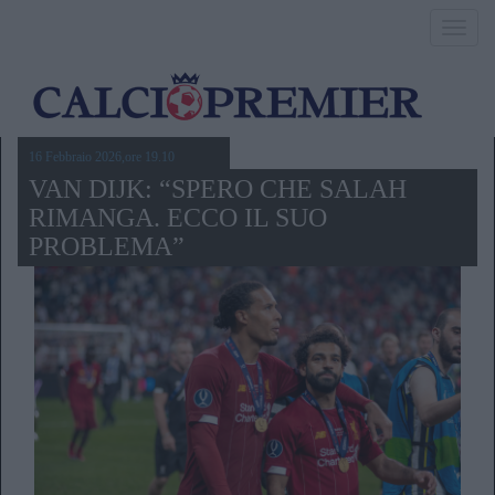
Toggl
navig
16 Febbraio 2026,ore 19.10
VAN DIJK: “SPERO CHE SALAH
RIMANGA. ECCO IL SUO
PROBLEMA”