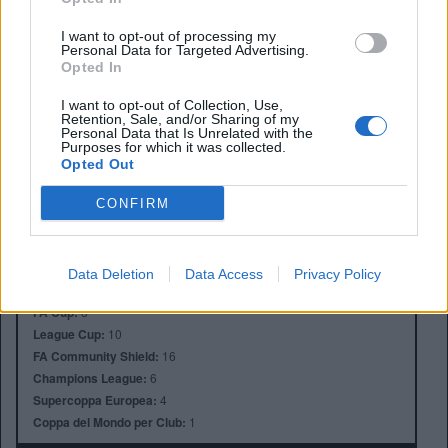
I want to opt-out of processing my
Personal Data for Targeted Advertising.
Opted In
I want to opt-out of Collection, Use,
Retention, Sale, and/or Sharing of my
Personal Data that Is Unrelated with the
Anno di Fondazione:
1892
Purposes for which it was collected.
Opted Out
Stadio:
Anfield (45.276)
Città:
Liverpool
CONFIRM
Presidente:
Tom Werner
Manager:
Arne Slot
ALBO D'ORO
Data Deletion
Data Access
Privacy Policy
Premier League:
19
FA Cup:
8
League Cup:
10
FA Community Shield:
16
Champions League:
6
Supercoppa Europea:
4
Coppa del Mondo per Club:
1