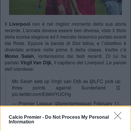
Il
Liverpool
non è nel miglior momento della sua storia
recente. L’annata doveva essere ben diversa, visto il titolo
della scorsa stagione ed il mercato faraonico portato avanti
dai Reds. Eppure la banda di Slot fatica, e l’obiettivo è
diventato entrare nelle prime 5 della classe. Inoltre c’è
Momo Salah
, lontanissimo dai fasti recenti. Di lui ha
parlato
Virgil Van Dijk
, il capitano del Liverpool. Le parole
dell’olandese:
Mo Salah sets up Virgil van Dijk as
@LFC
pick up
three points against Sunderland 👏
pic.twitter.com/E66hlYUCHg
— Premier League (@premierleague)
February 11,
2026
Calcio Premier -
Do Not Process My Personal
Information
Il legame tra i due