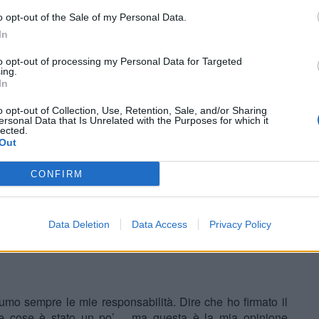
ted.
o opt-out of the Sale of my Personal Data.
In
ubbio la leadership e il linguaggio del corpo di Van Dijk,
eno motivato dopo il rinnovo di contratto firmato alla fine
to opt-out of processing my Personal Data for Targeted
ing.
In
, non ha evitato l’argomento:
o opt-out of Collection, Use, Retention, Sale, and/or Sharing
” ha dichiarato il capitano del Liverpool. “Sarebbe positivo
ersonal Data that Is Unrelated with the Purposes for which it
lected.
 livelli e affrontato momenti difficili, mettessero le cose
Out
CONFIRM
cato con calma:
Data Deletion
Data Access
Privacy Policy
a risposta di Virgil e della squadra è stata fantastica.”
sumo sempre le mie responsabilità. Dire che ho firmato il
 le cose è stato un po’… ma questa è la mia opinione