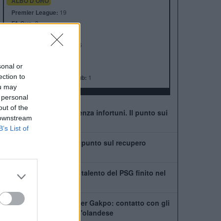
ALBO D'ORO
Premier League:
19
FA Cup:
8
League Cup:
10
FA Community Shield:
16
Champions League:
6
sonal or
Supercoppa Europea:
4
ection to
Coppa del Mondo per Club:
1
ou may
 personal
out of the
Liverpool: è già emergenza infortuni. Il punto sui
 downstream
possibili ritorni
B’s List of
Leoni vede il ritorno: il punto sul recupero
dall'infortunio
Chi è Ibrahim Mbaye, il talento del PSG finito nel
mirino del Liverpool
Tottenham scatenato per Gakpo: contatto con gli
agenti, De Zerbi vuole l'olandese