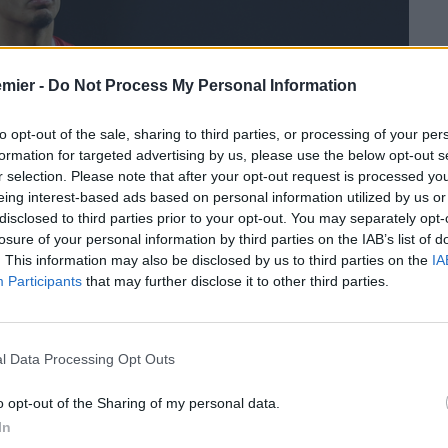
emier -
Do Not Process My Personal Information
to opt-out of the sale, sharing to third parties, or processing of your per
formation for targeted advertising by us, please use the below opt-out s
r selection. Please note that after your opt-out request is processed y
eing interest-based ads based on personal information utilized by us or
disclosed to third parties prior to your opt-out. You may separately opt-
losure of your personal information by third parties on the IAB’s list of
. This information may also be disclosed by us to third parties on the
IA
Participants
that may further disclose it to other third parties.
l Data Processing Opt Outs
o opt-out of the Sharing of my personal data.
ne Rooney
dopo la vittoria del
Liverpool sul Real Madrid
.
In
e Video
, il capitano dei Reds ha risposto con fermezza alle