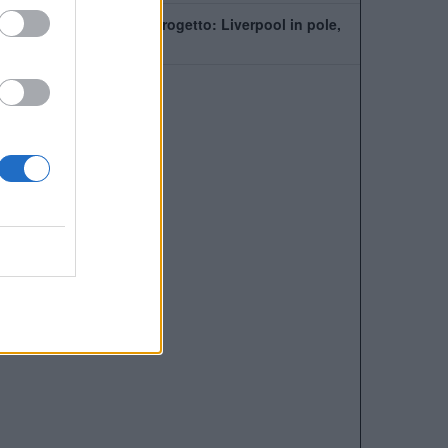
PSG, Mbaye fuori dal progetto: Liverpool in pole,
ma la Premier fa la fila