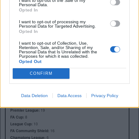
I want to opt-out of the Sale of my
Personal Data.
Opted In
I want to opt-out of processing my
Personal Data for Targeted Advertising.
Opted In
I want to opt-out of Collection, Use,
Retention, Sale, and/or Sharing of my
Personal Data that Is Unrelated with the
Purposes for which it was collected.
Opted Out
Anno di Fondazione:
1892
Stadio:
Anfield (45.276)
CONFIRM
Città:
Liverpool
Presidente:
Tom Werner
Manager:
Arne Slot
Data Deletion
Data Access
Privacy Policy
ALBO D'ORO
Premier League:
19
FA Cup:
8
League Cup:
10
FA Community Shield:
16
Champions League:
6