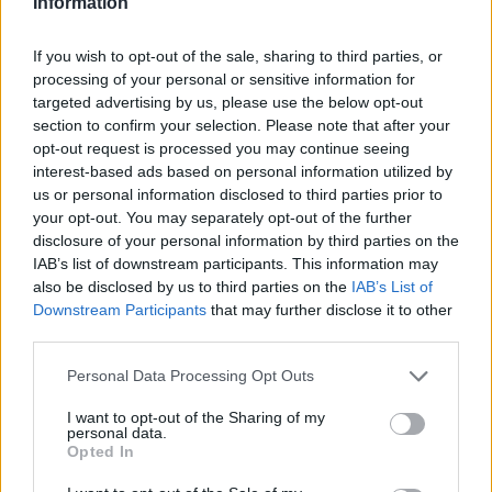
Information
“Personalmente, posso gestirlo,
ma sono un po’
preoccupato per la prossima generazione
. Sento che
If you wish to opt-out of the sale, sharing to third parties, or
gli ex giocatori di punta hanno una responsabilità nei
processing of your personal or sensitive information for
confronti della nuova generazione.
Le critiche sono
targeted advertising by us, please use the below opt-out
assolutamente normali e fanno parte del gioco, e penso
section to confirm your selection. Please note that after your
che debbano rimanere tali. Ma a volte le critiche diventano
opt-out request is processed you may continue seeing
anche clickbait, dicono cose per provocare, e non pensano
interest-based ads based on personal information utilized by
alle ripercussioni sul lato psicologico dei giocatori, e in
us or personal information disclosed to third parties prior to
particolare delle giovani generazioni, che
sono
your opt-out. You may separately opt-out of the further
costantemente sui social media
.” Van Dijk prosegue:
disclosure of your personal information by third parties on the
“Potete dire: ‘Sì, non dovresti essere sui social media’, è
IAB’s list of downstream participants. This information may
quello che ho detto loro un sacco di volte.
C’è sempre
also be disclosed by us to third parties on the
IAB’s List of
questa cosa per cui quando giochi una buona partita, i
Downstream Participants
that may further disclose it to other
giocatori più giovani controllano tutti gli elogi positivi,
ma
third parties.
quando giochi peggio e vieni preso in giro sui social
Personal Data Processing Opt Outs
media,
o ricevi critiche negative, può davvero
condizionarti. L’ho visto in alcuni giocatori in passato, e
I want to opt-out of the Sharing of my
anche attualmente, perché non è facile.”
personal data.
Opted In