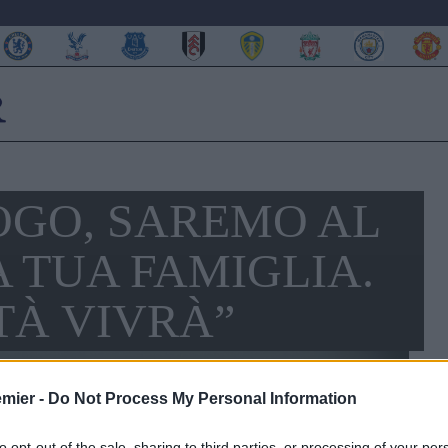
IOGO, SAREMO AL
 TUA FAMIGLIA.
TÀ VIVRÀ”
emier -
Do Not Process My Personal Information
to opt-out of the sale, sharing to third parties, or processing of your per