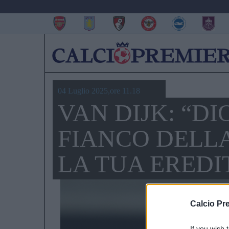
04 Luglio 2025,ore 11.18
VAN DIJK: “D
FIANCO DELLA
LA TUA EREDI
Calcio Pr
If you wish 