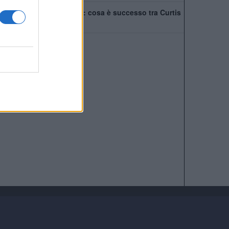
Tensione nel Liverpool: cosa è successo tra Curtis
Jones e Szoboszlai