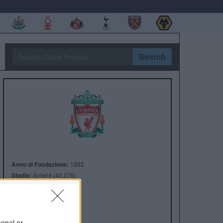
Search
Anno di Fondazione:
1892
Stadio:
Anfield (45.276)
Città:
Liverpool
Presidente:
Tom Werner
Manager:
Arne Slot
sonal or