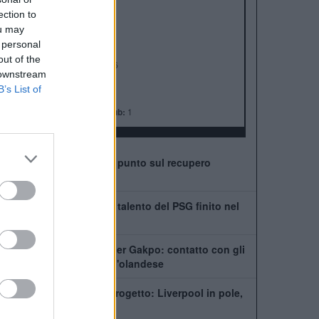
ALBO D'ORO
ection to
Premier League:
19
ou may
FA Cup:
8
 personal
League Cup:
10
out of the
FA Community Shield:
16
 downstream
Champions League:
6
B’s List of
Supercoppa Europea:
4
Coppa del Mondo per Club:
1
Leoni vede il ritorno: il punto sul recupero
dall'infortunio
Chi è Ibrahim Mbaye, il talento del PSG finito nel
mirino del Liverpool
Tottenham scatenato per Gakpo: contatto con gli
agenti, De Zerbi vuole l'olandese
PSG, Mbaye fuori dal progetto: Liverpool in pole,
ma la Premier fa la fila