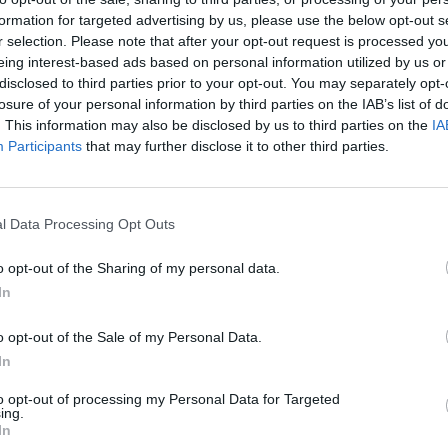
formation for targeted advertising by us, please use the below opt-out s
r selection. Please note that after your opt-out request is processed y
eing interest-based ads based on personal information utilized by us or
disclosed to third parties prior to your opt-out. You may separately opt-
losure of your personal information by third parties on the IAB’s list of
. This information may also be disclosed by us to third parties on the
IA
Participants
that may further disclose it to other third parties.
l Data Processing Opt Outs
o opt-out of the Sharing of my personal data.
In
o opt-out of the Sale of my Personal Data.
In
to opt-out of processing my Personal Data for Targeted
ing.
apitano del Liverpool, ha dedicato un pensiero a Diogo Jota e
In
a ricordato il suo compagno così: