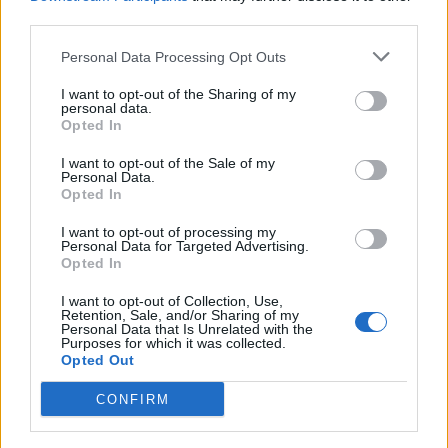
third parties.
Personal Data Processing Opt Outs
I want to opt-out of the Sharing of my
Anno di Fondazione:
1878 come Newton Health LYR F.C.
personal data.
Opted In
Stadio:
Old Trafford (75.731)
Città:
Manchester
I want to opt-out of the Sale of my
Presidente:
Avram Glazer e Joel Glazer
Personal Data.
Manager:
Ruben Amorim
Opted In
ALBO D'ORO
I want to opt-out of processing my
Personal Data for Targeted Advertising.
Premier League:
20
Opted In
FA Cup:
13
League Cup:
6
I want to opt-out of Collection, Use,
FA Community Shield:
21
Retention, Sale, and/or Sharing of my
Personal Data that Is Unrelated with the
Champions League:
3
Purposes for which it was collected.
Supercoppa Europea:
1
Opted Out
Coppa del Mondo per Club:
1
CONFIRM