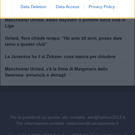
Come giocherà il nuovo Manchester United? Rivoluzione
Data Deletion
Data Access
Privacy Policy
a centrocampo
Manchester United, addio Bayindir: il portiere turco vola in
Liga
United, Yoro chiede tempo: "Ho solo 20 anni, posso dare
tanto a questo club"
La Juventus ha il si Zirkzee: cosa manca per chiudere
Manchester United, c'è la firma di Margetson dallo
Swansea: annuncio e dettagli
Per la pubblicità su questo sito contatta:
adv@fabfour2013.it
Per informazioni contatta:
redazione@calciopremier.it