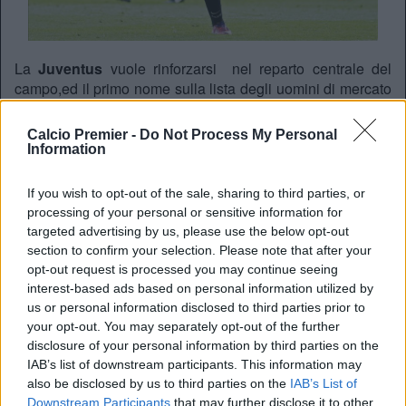
La
Juventus
vuole rinforzarsi nel reparto centrale del
campo,ed il primo nome sulla lista degli uomini di mercato
bianconeri sembra essere
Ander Herrera
. Il
centrocampista è in forza al
Manchester United
ha 26
Calcio Premier -
Do Not Process My Personal
anni, ed è ai Red Devils dopo aver giocato per la squadra
Information
della sua città, l’Athletic Bilbao. Per la Juventus si
prospetta una trattativa non facile, vista la valutazione di
If you wish to opt-out of the sale, sharing to third parties, or
30 milioni che i diavoli rossi danno al metronomo
processing of your personal or sensitive information for
spagnolo.
targeted advertising by us, please use the below opt-out
section to confirm your selection. Please note that after your
Iacopo Nathan
opt-out request is processed you may continue seeing
interest-based ads based on personal information utilized by
us or personal information disclosed to third parties prior to
your opt-out. You may separately opt-out of the further
disclosure of your personal information by third parties on the
IAB’s list of downstream participants. This information may
also be disclosed by us to third parties on the
IAB’s List of
Downstream Participants
that may further disclose it to other