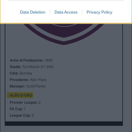
Data Deletion
Data Access
Privacy Policy
Anno di Fondazione:
1882
Stadio:
Turf Moore (21.945)
Città:
Burnley
Presidente:
Alan Pace
Manager:
Scott Parker
ALBO D'ORO
Premier League:
2
FA Cup:
1
League Cup:
2