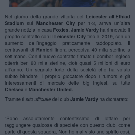
Nel giorno della grande vittoria del
Leicester all’Ethiad
Stadium
sul
Manchester City
per 1-3, arriva un’altra
grande notizia in casa
Foxies. Jamie Vardy
ha rinnovato il
proprio contratto con il
Leicester City
fino al 2019, con un
aumento dell’ingaggio praticamente raddoppiato. Il
centravanti di
Ranieri
finora percepiva 40 mila sterline a
settimane. Con il nuovo contratto firmato il bomber inglese
otterrà ben 80 mila sterline, cioè quasi 5 milioni di euro
all’anno. Un segnale forte della società che ha voluto
subito blindare il proprio giocatore dopo i rumors e gli
interessamenti di mercato delle big inglesi, su tutte
Chelsea
e
Manchester United.
Tramite il
sito ufficiale
del club
Jamie Vardy
ha dichiarato:
“Sono assolutamente contentissimo di lottare per
raggiungere qualcosa di speciale con questo club, come
parte di questa squadra. Non ho mai visto uno spirito così,