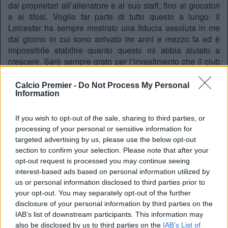
dai proprietari all’allenatore e al suo staff, fino ai giocatori
e ai tifosi. Voglio far parte di tutto questo a lungo. Il
Leicester ha sempre mostrato una fiducia assoluta in me
dal giorno in cui sono arrivato tre anni e mezzo fa ed è
impossibile stabilire quanto questo mi abbia aiutato a
crescere. Sarò sempre grato per l’investimento che il club
ha fatto su di me e passerò ogni giorni a lavorare per
ripagarlo”.
Calcio Premier -
Do Not Process My Personal
Information
If you wish to opt-out of the sale, sharing to third parties, or
processing of your personal or sensitive information for
SIGNED:
@vardy7
pens new contract with
#lcfc
,
targeted advertising by us, please use the below opt-out
committing his future to the Foxes until 2019. More
section to confirm your selection. Please note that after your
follows
#vardylcfc
pic.twitter.com/8Mz8iudX9n
opt-out request is processed you may continue seeing
interest-based ads based on personal information utilized by
— Leicester City (@LCFC)
6 Febbraio 2016
us or personal information disclosed to third parties prior to
your opt-out. You may separately opt-out of the further
disclosure of your personal information by third parties on the
IAB’s list of downstream participants. This information may
REDAZIONE
also be disclosed by us to third parties on the
IAB’s List of