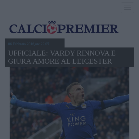
Toggl
navig
06 Febbraio 2016,ore 22.05
UFFICIALE: VARDY RINNOVA E
GIURA AMORE AL LEICESTER