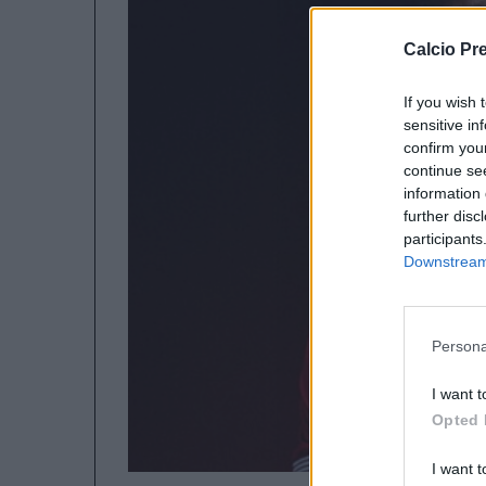
Calcio Pr
If you wish 
sensitive in
confirm you
continue se
information 
further disc
participants
Downstream 
Persona
I want t
Opted 
I want t