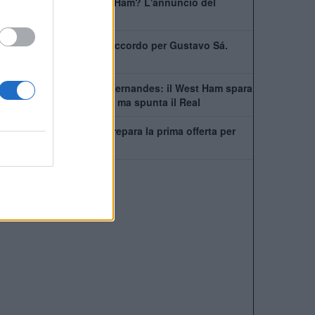
Bowen rimarrà al West Ham? L'annuncio del
capitano
West Ham scatenato: accordo per Gustavo Sá.
Beffate sei italiane
Asta folle per Mateus Fernandes: il West Ham spara
alto, lo United accelera ma spunta il Real
Il Manchester United prepara la prima offerta per
Mateus Fernandes