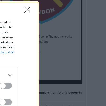
sonal or
ection to
ou may
Anno di Fondazione:
1895 come Thames Ironworks
 personal
Stadio:
London Stadium (66000)
out of the
Città:
Londra
 downstream
Presidente:
David Sullivan
B’s List of
Manager:
Graham Potter
ALBO D'ORO
FA Cup:
3
FA Community Shield:
1
West Ham, muro per Summerville: no alla seconda
offerta della Roma