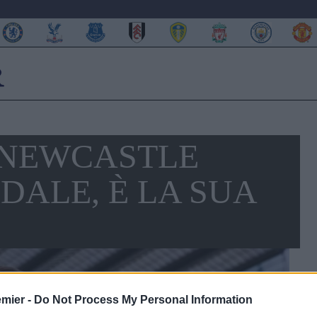
L NEWCASTLE
DALE, È LA SUA
emier -
Do Not Process My Personal Information