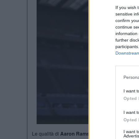
If you wish 
sensitive in
confirm you
continue se
information 
further disc
participants
Downstream 
Persona
I want t
Opted 
I want t
Opted 
I want 
Le qualità di
Aaron Ramsdale
non sono state ma
Advertis