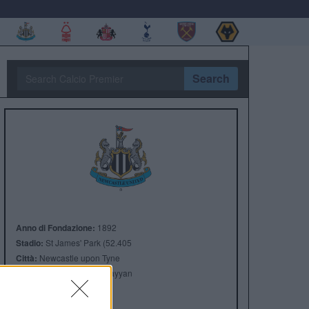
Search
Anno di Fondazione:
1892
Stadio:
St James' Park (52.405
Città:
Newcastle upon Tyne
Presidente:
Yasi Al-Rumayyan
Manager:
Eddie Howe