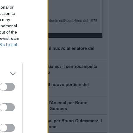
ALBO D'ORO
sonal or
Premier League:
4
ection to
FA Cup:
6
ou may
League Cup:
Finalista perdente nell\\\'edizione del 1976
 personal
FA Community Shield:
1
out of the
 downstream
B’s List of
Chi è Matthias Jaissle: il nuovo allenatore del
Newcastle
Guimaraes-Arsenal, ci siamo: il centrocampista
pronto a lasciare il ritiro
Chi è Lukas Hornicek: il nuovo portiere del
Newcastle
In Newcastle dice no all'Arsenal per Bruno
Guimaraes. Il piano dei Gunners
Newcastle, no all'Arsenal per Bruno Guimaraes: il
capitano vuole la cessione