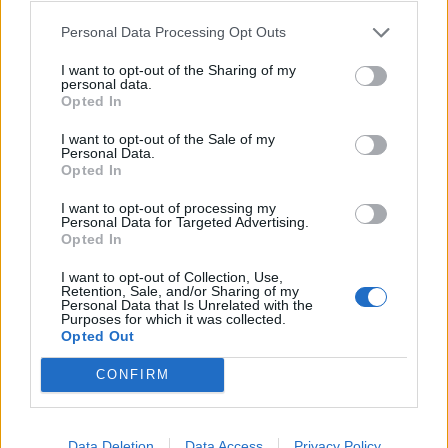
squadra di Garde, ma nel finale uno scatenato Defoe (otto
goal in carriera al Villa) regala un’importantissima vittoria
Personal Data Processing Opt Outs
in chiave salvezza al Sunderland.
I want to opt-out of the Sharing of my
WEST BROMWICH ALBION-STOKE CITY 2-1 [ 60′
personal data.
Opted In
Sessegnon (W), 81′ Walters (S), 93′ Evans (W) ]
–
Termina il magic moment dello Stoke che esce sconfitto
I want to opt-out of the Sale of my
dal campo del WBA all’ultimo respiro. Arnautovic si prende
Personal Data.
Opted In
una pausa e Walters non basta.
WATFORD-MANCHESTER CITY [ sabato ore 18.30 ]
I want to opt-out of processing my
Personal Data for Targeted Advertising.
CRYSTAL PALACE-CHELSEA [ domenica ore 14.30 ]
Opted In
EVERTON-TOTTENHAM [domenica ore 17.00]
I want to opt-out of Collection, Use,
Retention, Sale, and/or Sharing of my
Personal Data that Is Unrelated with the
Purposes for which it was collected.
goal.com
Opted Out
CONFIRM
Data Deletion
Data Access
Privacy Policy