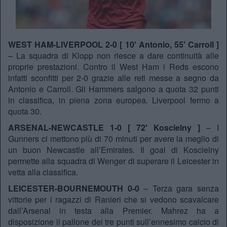
WEST HAM-LIVERPOOL 2-0 [ 10′ Antonio, 55′ Carroll ]
– La squadra di Klopp non riesce a dare continuità alle
proprie prestazioni. Contro il West Ham i Reds escono
infatti sconfitti per 2-0 grazie alle reti messe a segno da
Antonio e Carroll. Gli Hammers salgono a quota 32 punti
in classifica, in piena zona europea. Liverpool fermo a
quota 30.
ARSENAL-NEWCASTLE 1-0 [ 72′ Koscielny ]
– I
Gunners ci mettono più di 70 minuti per avere la meglio di
un buon Newcastle all’Emirates. Il goal di Koscielny
permette alla squadra di Wenger di superare il Leicester in
vetta alla classifica.
LEICESTER-BOURNEMOUTH 0-0
– Terza gara senza
vittorie per i ragazzi di Ranieri che si vedono scavalcare
dall’Arsenal in testa alla Premier. Mahrez ha a
disposizione il pallone dei tre punti sull’ennesimo calcio di