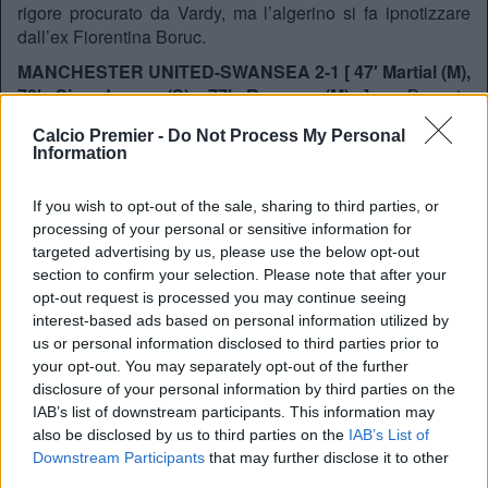
rigore procurato da Vardy, ma l’algerino si fa ipnotizzare
dall’ex Fiorentina Boruc.
MANCHESTER UNITED-SWANSEA 2-1 [ 47′ Martial (M),
70′ Sigurdsson (S), 77′ Rooney (M) ] –
Boccata
d’ossigeno per Van Gaal che torna alla vittoria con lo
Calcio Premier -
Do Not Process My Personal
United dopo sei partite. Sigurdsson pareggia l’iniziale
Information
vantaggio di Martial, ma sette minuti dopo Rooney riporta
avanti i Red Devils con il 188° goal in Premier League. Il
If you wish to opt-out of the sale, sharing to third parties, or
capitano dello United è il secondo miglior marcatore nella
processing of your personal or sensitive information for
storia della competizione dietro Shearer.
targeted advertising by us, please use the below opt-out
NORWICH-SOUTHAMPTON 1-0 [ 76′ Tettey ]
– Continua
section to confirm your selection. Please note that after your
il momento positivo del Norwich che infila la terza vittoria
opt-out request is processed you may continue seeing
in quattro gare. I Canaries battono l’altalenante
interest-based ads based on personal information utilized by
Southampton grazie a un goal di Tettey e incrementano il
us or personal information disclosed to third parties prior to
distacco dalla zona retrocessione.
your opt-out. You may separately opt-out of the further
disclosure of your personal information by third parties on the
SUNDERLAND-ASTON VILLA 3-1 [ 30′ Van Aanholt
IAB’s list of downstream participants. This information may
(S), 63′ Gil (A), 72′ Defoe (S), 93′ Defoe (S) ]
– L’Aston
also be disclosed by us to third parties on the
IAB’s List of
Villa sprofonda ogni giornata di più verso la
Downstream Participants
that may further disclose it to other
Championship. Il goal di Gil rimette in carreggiata la
third parties.