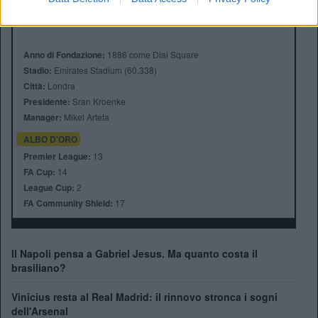
Anno di Fondazione:
1886 come Dial Square
Stadio:
Emirates Stadium (60.338)
Città:
Londra
Presidente:
Sran Kroenke
Manager:
Mikel Arteta
ALBO D'ORO
Premier League:
13
FA Cup:
14
League Cup:
2
FA Community Shield:
17
Il Napoli pensa a Gabriel Jesus. Ma quanto costa il
brasiliano?
Vinicius resta al Real Madrid: il rinnovo stronca i sogni
dell'Arsenal