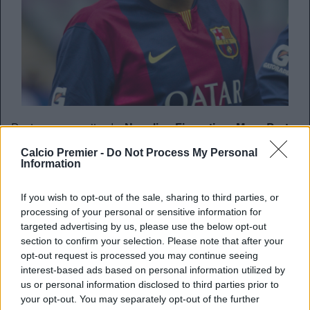
Da tempo seguito da
Napoli
e
Fiorentina
,
Marc Bartra
potrebbe salutare
Barcellona
senza passare dall’Italia. Ne
Calcio Premier -
Do Not Process My Personal
è certa la testata iberica
Sport:
sulle pagine dell’edizione
Information
odierna si legge come il
Tottenham
di Mauricio
Pochettino
, alla ricerca di un centrale difensivo di
If you wish to opt-out of the sale, sharing to third parties, or
spessore europeo, abbia individuato in
Bartra
il profilo
processing of your personal or sensitive information for
giusto. Gli Spurs -sottolinea
Sport
– sarebbero disposti a
targeted advertising by us, please use the below opt-out
pagare gli
8 milioni di euro
della clausola rescissoria,
section to confirm your selection. Please note that after your
Sono 24 le presenze accumulate in stagione per il classe
opt-out request is processed you may continue seeing
’91, impiegato da
Luis Enrique
soltanto in sostituzione dei
interest-based ads based on personal information utilized by
titolarissimi
Piqué
e
Mascherano
.
us or personal information disclosed to third parties prior to
your opt-out. You may separately opt-out of the further