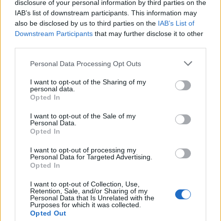
disclosure of your personal information by third parties on the
REDAZIONE
IAB’s list of downstream participants. This information may
also be disclosed by us to third parties on the
IAB’s List of
Twitter: @Calciopremier
Downstream Participants
that may further disclose it to other
third parties.
Personal Data Processing Opt Outs
I want to opt-out of the Sharing of my
personal data.
Opted In
I want to opt-out of the Sale of my
Personal Data.
Opted In
I want to opt-out of processing my
Personal Data for Targeted Advertising.
Anno di Fondazione:
1882 come Hotspur F.C.
Opted In
Stadio:
Tottenham Hotspur Stadium (62850)
I want to opt-out of Collection, Use,
Città:
Londra
Retention, Sale, and/or Sharing of my
Presidente:
Daniel Levy
Personal Data that Is Unrelated with the
Purposes for which it was collected.
Manager:
Ange Postecoglou
Opted Out