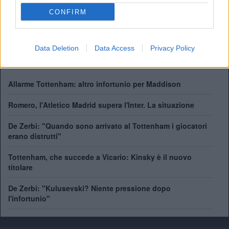
ALBO D'ORO
CONFIRM
Premier League:
2
FA Cup:
8
League Cup:
4
FA Community Shield:
7
Data Deletion
Data Access
Privacy Policy
Allarme Tottenham: altro infortunio per Maddison
Romero, l'Atletico Madrid supera l'Inter. La situazione
De Zerbi: "Quando sono arrivato al Tottenham i giocatori
erano distrutti"
Tottenham, che succede a Vicario: Kinsky è il nuovo
titolare
De Zerbi: "Kulusevski? Niente pressione dopo
l'infortunio"