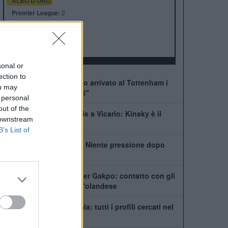
ALBO D'ORO
Premier League:
2
FA Cup:
8
League Cup:
4
FA Community Shield:
7
sonal or
ection to
De Zerbi: "Quando sono arrivato al Tottenham i
ou may
giocatori erano distrutti"
 personal
out of the
Tottenham, che succede a Vicario: Kinsky è il
 downstream
nuovo titolare
B’s List of
De Zerbi: "Kulusevski? Niente pressione dopo
l'infortunio"
Tottenham scatenato per Gakpo: contatto con gli
agenti, De Zerbi vuole l'olandese
Il Tottenham cerca un'ala: tutti i profili cercati nel
mercato Spurs