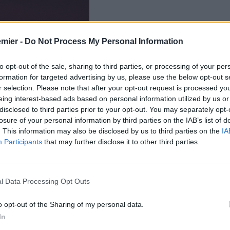
emier -
Do Not Process My Personal Information
to opt-out of the sale, sharing to third parties, or processing of your per
formation for targeted advertising by us, please use the below opt-out s
r selection. Please note that after your opt-out request is processed y
eing interest-based ads based on personal information utilized by us or
disclosed to third parties prior to your opt-out. You may separately opt-
losure of your personal information by third parties on the IAB’s list of
. This information may also be disclosed by us to third parties on the
IA
Participants
that may further disclose it to other third parties.
questa estate che, con Roberto De Zerbi alla guida, deve
otto gli indugi per rinforzare la propria mediana, piazzando
il futuro.
d di Londra ha raggiunto un accordo totale per l’acquisto del
l Data Processing Opt Outs
am United, superando una concorrenza agguerrita che
zione si è concretizzata sulla base di un’offerta da 85 milioni
o opt-out of the Sharing of my personal data.
a cifra monstre che soddisfa pienamente le richieste degli
In
dai propri parametri di spesa stanziati per il giocatore.