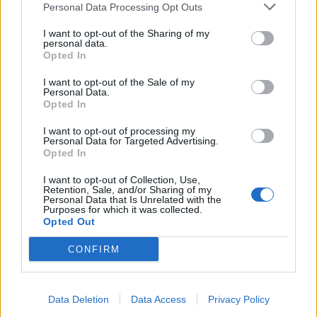
Personal Data Processing Opt Outs
I want to opt-out of the Sharing of my
Anno di Fondazione:
1882 come Hotspur F.C.
personal data.
Opted In
Stadio:
Tottenham Hotspur Stadium (62850)
Città:
Londra
I want to opt-out of the Sale of my
Presidente:
Daniel Levy
Personal Data.
Opted In
Manager:
Ange Postecoglou
ALBO D'ORO
I want to opt-out of processing my
Personal Data for Targeted Advertising.
Premier League:
2
Opted In
FA Cup:
8
League Cup:
4
I want to opt-out of Collection, Use,
Retention, Sale, and/or Sharing of my
FA Community Shield:
7
Personal Data that Is Unrelated with the
Purposes for which it was collected.
Opted Out
De Zerbi: "Quando sono arrivato al Tottenham i giocatori
CONFIRM
erano distrutti"
Tottenham, che succede a Vicario: Kinsky è il nuovo
titolare
Data Deletion
Data Access
Privacy Policy