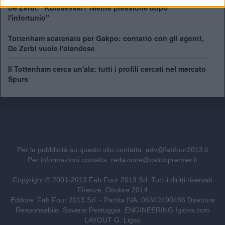
De Zerbi: "Kulusevski? Niente pressione dopo
l'infortunio"
Tottenham scatenato per Gakpo: contatto con gli agenti,
De Zerbi vuole l'olandese
Il Tottenham cerca un'ala: tutti i profili cercati nel mercato
Spurs
Per la pubblicità su questo sito contatta:
adv@fabfour2013.it
Per informazioni contatta:
redazione@calciopremier.it
Copyright © 2001-2013 Fab Four 2013 Srl. Tutti i diritti riservati
Firenze, Ottobre 2014
Editore: Fab Four 2013 Srl. - Partita IVA: 06342490486 Direttore
Responsabile: Saverio Pestuggia. ENGINEERING
fgiova.com
LAYOUT G. Ligas