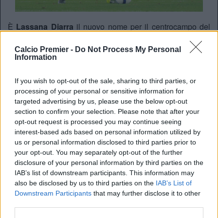
È
Lassana Diarra
il nuovo nome per il centrocampo del
Tottenham
: il giocatore del
Marsiglia
, ex Real e Arsenal,
oltre ad aver giocato nel Chelsea, potrebbe adesso tornare
Calcio Premier -
Do Not Process My Personal
Information
in Inghilterra. Anche il PSG è sulle tracce del classe ’85,
che ha totalizzato 30 presenze con la Nazionale francese.
If you wish to opt-out of the sale, sharing to third parties, or
processing of your personal or sensitive information for
REDAZIONE
targeted advertising by us, please use the below opt-out
section to confirm your selection. Please note that after your
Twitter: @Calciopremier
opt-out request is processed you may continue seeing
interest-based ads based on personal information utilized by
us or personal information disclosed to third parties prior to
your opt-out. You may separately opt-out of the further
disclosure of your personal information by third parties on the
IAB’s list of downstream participants. This information may
also be disclosed by us to third parties on the
IAB’s List of
Downstream Participants
that may further disclose it to other
third parties.