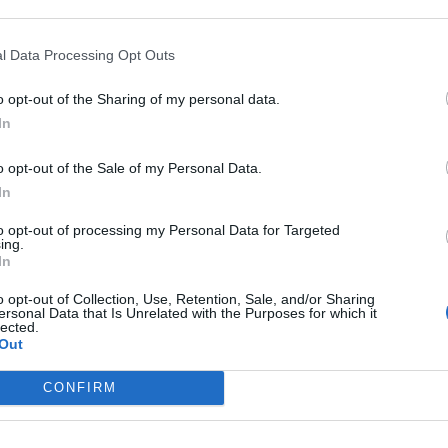
nfortunio per Murillo. Savona
l Data Processing Opt Outs
o opt-out of the Sharing of my personal data.
In
 di debuttare in Premier League. L’ex Juventus avrà spazio?
o opt-out of the Sale of my Personal Data.
rissimo. Nuovo contratto fino al
In
to opt-out of processing my Personal Data for Targeted
ing.
In
o opt-out of Collection, Use, Retention, Sale, and/or Sharing
ersonal Data that Is Unrelated with the Purposes for which it
issimo. L’accordo durerà per altri 4 anni
lected.
Out
er Murillo, 4 squadre in corsa
CONFIRM