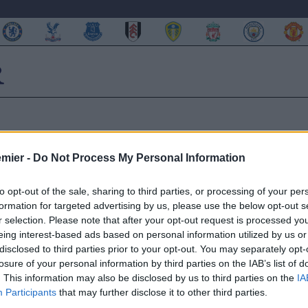
emier -
Do Not Process My Personal Information
senal e Chelsea lo seguono,
to opt-out of the sale, sharing to third parties, or processing of your per
formation for targeted advertising by us, please use the below opt-out s
r selection. Please note that after your opt-out request is processed y
eing interest-based ads based on personal information utilized by us or
disclosed to third parties prior to your opt-out. You may separately opt-
losure of your personal information by third parties on the IAB’s list of
Sean Dyche è perfetta per quello che chiede il tecnico alla
. This information may also be disclosed by us to third parties on the
IA
ntina e del brasiliano, che infatti è tornato al centro di molte voci
Participants
that may further disclose it to other third parties.