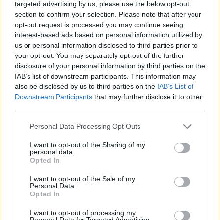
targeted advertising by us, please use the below opt-out
potrebbe offrirgli la piattaforma ideale per giocare ai
section to confirm your selection. Please note that after your
massimi livelli e puntare ai trofei. Competere accanto a
opt-out request is processed you may continue seeing
giocatori di alto livello lo aiuterebbe a migliorare
interest-based ads based on personal information utilized by
ulteriormente e a esprimere tutto il suo potenziale.
us or personal information disclosed to third parties prior to
your opt-out. You may separately opt-out of the further
Per i catalani, ​​Murillo è considerato il successore ideale di
disclosure of your personal information by third parties on the
Inigo Martínez, mentre per i
Gunners
sarebbe un innesto
IAB’s list of downstream participants. This information may
utile per completare il reparto arretrato visto che
also be disclosed by us to third parties on the
IAB’s List of
attualmente in rosa è presente un solo centrale mancino
Downstream Participants
that may further disclose it to other
(Gabriel Magalhaes).
third parties.
Personal Data Processing Opt Outs
I want to opt-out of the Sharing of my
personal data.
Opted In
I want to opt-out of the Sale of my
Personal Data.
Opted In
I want to opt-out of processing my
Personal Data for Targeted Advertising.