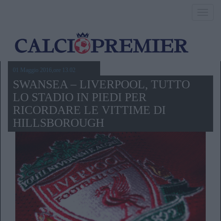
Toggl
navig
01 Maggio 2016,ore 13.02
SWANSEA – LIVERPOOL, TUTTO
LO STADIO IN PIEDI PER
RICORDARE LE VITTIME DI
HILLSBOROUGH