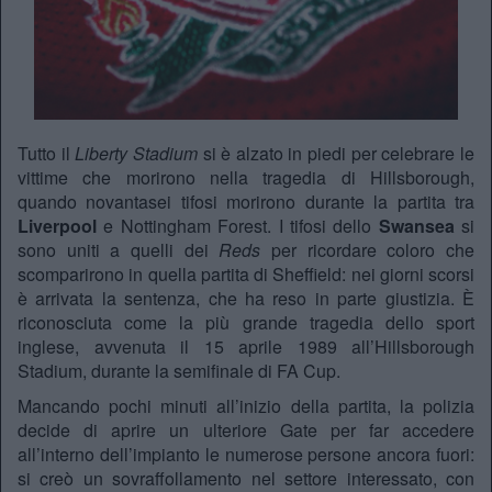
Tutto il
Liberty Stadium
si è alzato in piedi per celebrare le
vittime che morirono nella tragedia di Hillsborough,
quando novantasei tifosi morirono durante la partita tra
Liverpool
e Nottingham Forest. I tifosi dello
Swansea
si
sono uniti a quelli dei
Reds
per ricordare coloro che
scomparirono in quella partita di Sheffield: nei giorni scorsi
è arrivata la sentenza, che ha reso in parte giustizia. È
riconosciuta come la più grande tragedia dello sport
inglese, avvenuta il 15 aprile 1989 all’Hillsborough
Stadium, durante la semifinale di FA Cup.
Mancando pochi minuti all’inizio della partita, la polizia
decide di aprire un ulteriore Gate per far accedere
all’interno dell’impianto le numerose persone ancora fuori:
si creò un sovraffollamento nel settore interessato, con