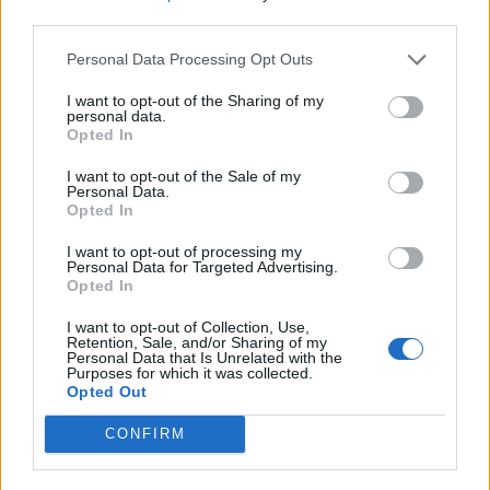
punto, con la Leppings Lane meno piena, tutti
third parties.
cominciarono a capire quanto terribile fosse la portata del
dramma. Spesso ci sono state diatribe sulle colpe
Personal Data Processing Opt Outs
dell’accaduto, con contenziosi anche tra società e il
comitato dei parenti delle vittime: i tifosi del Liverpool
I want to opt-out of the Sharing of my
personal data.
ricordano ogni anno l’evento, con l’orologio della Kop che
Opted In
il 15 aprile si ferma alle ore 15:06, l’orario nel quale la
partita venne sospesa.
I want to opt-out of the Sale of my
Personal Data.
Opted In
REDAZIONE
I want to opt-out of processing my
Personal Data for Targeted Advertising.
Twitter: @Calciopremier
Opted In
I want to opt-out of Collection, Use,
Retention, Sale, and/or Sharing of my
Personal Data that Is Unrelated with the
Purposes for which it was collected.
Opted Out
CONFIRM