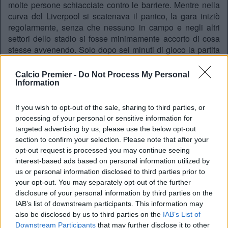
molte persone schiacciate contro le barriere. Mentre nella
curva del Liverpool si scatenava il panico, la gara iniziò
regolarmente, senza che nessuno in campo e negli altri
settori dello stadio si fosse minimamente accorto di cosa
stesse avvenendo. Solo dopo sei minuti di gioco la partita
fu sospesa su segnalazione di un ufficiale di polizia,
poichè molti tifosi stavano invandendo il campo: si trattava
Calcio Premier -
Do Not Process My Personal
in realtà di coloro che per evitare lo schiacciamento
Information
avevano scavalcato l’inferriata che separava la Leppings
Lane dal terreno di gioco. La polizia, non capendo cosa
If you wish to opt-out of the sale, sharing to third parties, or
stesse succedendo, prese l’iniziativa di intervenire con
processing of your personal or sensitive information for
delle cariche volte a impedire ai tifosi di invadere il campo.
targeted advertising by us, please use the below opt-out
La situazione si fece così ancor più drammatica per i tifosi
section to confirm your selection. Please note that after your
che, da un lato si trovavano schiacciati dalla calca che si
opt-out request is processed you may continue seeing
era venuta a creare alle loro spalle, dall’altro venivano
interest-based ads based on personal information utilized by
contrastati dalla polizia che impediva loro la possibilità di
us or personal information disclosed to third parties prior to
aprire delle vie di fuga. Solo dopo alcuni tragici minuti la
your opt-out. You may separately opt-out of the further
disclosure of your personal information by third parties on the
polizia si rese conto del vero motivo dell’invasione e aprì
IAB’s list of downstream participants. This information may
le inferriate, lasciando finalmente ai tifosi del Liverpool la
also be disclosed by us to third parties on the
IAB’s List of
possibilità di raggiungere il terreno di gioco. Ma a quel
Downstream Participants
that may further disclose it to other