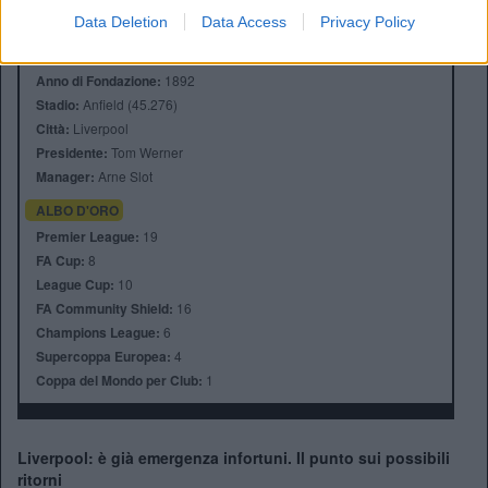
Data Deletion
Data Access
Privacy Policy
Anno di Fondazione:
1892
Stadio:
Anfield (45.276)
Città:
Liverpool
Presidente:
Tom Werner
Manager:
Arne Slot
ALBO D'ORO
Premier League:
19
FA Cup:
8
League Cup:
10
FA Community Shield:
16
Champions League:
6
Supercoppa Europea:
4
Coppa del Mondo per Club:
1
Liverpool: è già emergenza infortuni. Il punto sui possibili
ritorni