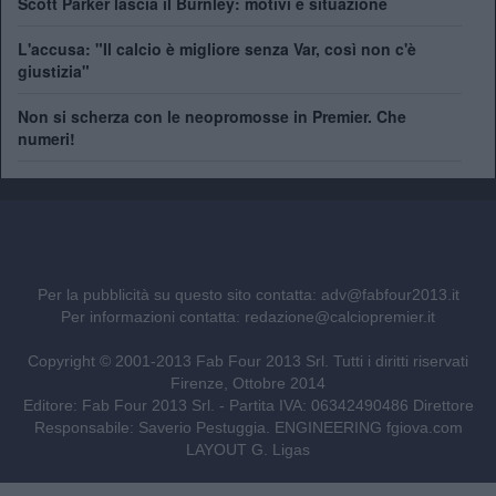
Scott Parker lascia il Burnley: motivi e situazione
L'accusa: "Il calcio è migliore senza Var, così non c'è
giustizia"
Non si scherza con le neopromosse in Premier. Che
numeri!
Per la pubblicità su questo sito contatta:
adv@fabfour2013.it
Per informazioni contatta:
redazione@calciopremier.it
Copyright © 2001-2013 Fab Four 2013 Srl. Tutti i diritti riservati
Firenze, Ottobre 2014
Editore: Fab Four 2013 Srl. - Partita IVA: 06342490486 Direttore
Responsabile: Saverio Pestuggia. ENGINEERING
fgiova.com
LAYOUT G. Ligas