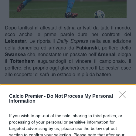
Dopo tantissimi attestati di stima arrivati da tutto il mondo,
ecco anche le prime parole dure nei confronti del
Leicester
. Le riporta il
Daily Express
nella sua edizione
della domenica ed arrivano da
Fabianski
, portiere dello
Swansea
che, nonostante un passato nell’
Arsenal
, elogia
il
Tottenham
augurandogli di vincere il campionato. Il
portiere, che proprio oggi giocherà contro il Leicester, esce
allo scoperto: ci sarà un ostacolo in più da battere.
REDAZIONE
Calcio Premier -
Do Not Process My Personal
Information
Twitter: @Calciopremier
If you wish to opt-out of the sale, sharing to third parties, or
processing of your personal or sensitive information for
targeted advertising by us, please use the below opt-out
section to confirm your selection. Please note that after your