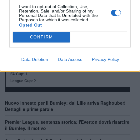
I want to opt-out of Collection, Use,
Retention, Sale, and/or Sharing of my
Personal Data that Is Unrelated with the
Purposes for which it was collected.
Anno di Fondazione:
1882
Opted Out
Stadio:
Turf Moore (21.945)
Città:
Burnley
CONFIRM
Presidente:
Alan Pace
Manager:
Scott Parker
ALBO D'ORO
Data Deletion
Data Access
Privacy Policy
Premier League:
2
FA Cup:
1
League Cup:
2
Nuovo innesto per il Burnley: dal Lille arriva Raghouber!
Dettagli e prime parole
Premier League, sentenza storica: l'Everton dovrà risarcire
il Burnley. Il motivo