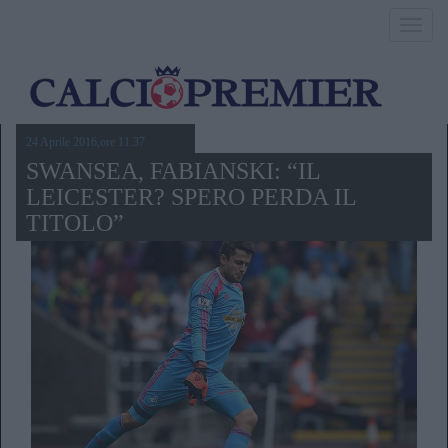
Toggl
navig
24 Aprile 2016,ore 11.37
SWANSEA, FABIANSKI: “IL
LEICESTER? SPERO PERDA IL
TITOLO”