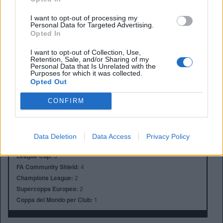
I want to opt-out of processing my
Personal Data for Targeted Advertising.
Opted In
I want to opt-out of Collection, Use,
Retention, Sale, and/or Sharing of my
Anno di Fondazione:
1905
Personal Data that Is Unrelated with the
Purposes for which it was collected.
Stadio:
Stamford Bridge (41.837)
Opted Out
Città:
Londra
Presidente:
Todd Boehly
CONFIRM
Manager:
Enzo Maresca
ALBO D'ORO
Premier League:
6
Data Deletion
Data Access
Privacy Policy
FA Cup:
8
League Cup:
5
FA Community Shield:
4
Champions League:
2
Supercoppa Europea:
2
Coppa del Mondo per Club:
1