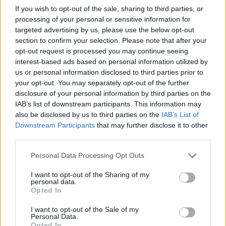
indignazione.
La dirigenza del club del Nord-Est ha
If you wish to opt-out of the sale, sharing to third parties, or
giudicato la proposta “inaccettabile” e persino
processing of your personal or sensitive information for
“mancante di rispetto”
, sia nei confronti della società che
targeted advertising by us, please use the below opt-out
dello spessore internazionale del trentatreenne capitano
section to confirm your selection. Please note that after your
elvetico.
opt-out request is processed you may continue seeing
interest-based ads based on personal information utilized by
Arrivato la scorsa estate dal Leverkusen per
us or personal information disclosed to third parties prior to
un’operazione complessiva da 17,5 milioni di sterline
your opt-out. You may separately opt-out of the further
(bonus inclusi)
, Xhaka è diventato immediatamente il
disclosure of your personal information by third parties on the
leader indiscusso dello spogliatoio. Investito della fascia di
IAB’s list of downstream participants. This information may
capitano, ha trascinato la squadra a uno storico e
also be disclosed by us to third parties on the
IAB’s List of
inaspettato settimo posto, riportando il Sunderland in
Downstream Participants
that may further disclose it to other
Europa dopo ben 53 anni di attesa. Un patrimonio tecnico
third parties.
e umano che la proprietà non ha alcuna intenzione di
svendere.
Personal Data Processing Opt Outs
I want to opt-out of the Sharing of my
personal data.
Opted In
I want to opt-out of the Sale of my
Personal Data.
Opted In