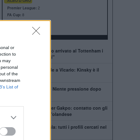
ALBO D'ORO
Premier League:
2
FA Cup:
8
League Cup:
4
FA Community Shield:
7
sonal or
De Zerbi: "Quando sono arrivato al Tottenham i
ection to
giocatori erano distrutti"
ou may
 personal
Tottenham, che succede a Vicario: Kinsky è il
out of the
nuovo titolare
 downstream
B’s List of
De Zerbi: "Kulusevski? Niente pressione dopo
l'infortunio"
Tottenham scatenato per Gakpo: contatto con gli
agenti, De Zerbi vuole l'olandese
Il Tottenham cerca un'ala: tutti i profili cercati nel
mercato Spurs