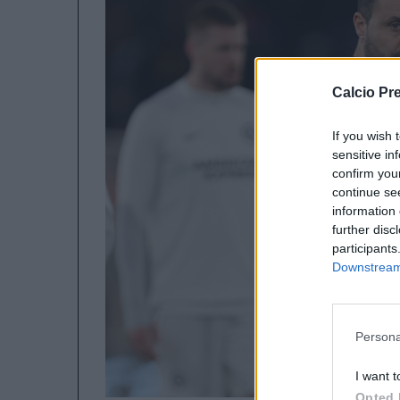
Calcio Pr
If you wish 
sensitive in
confirm you
continue se
information 
further disc
participants
Downstream 
Persona
I want t
Opted 