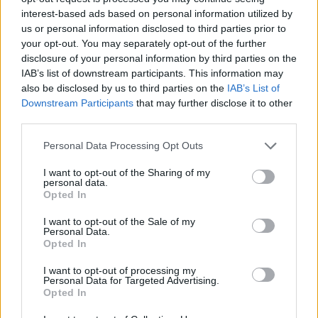
interest-based ads based on personal information utilized by
Infine, l’allenatore ha assicurato che il club ha ben chiari
us or personal information disclosed to third parties prior to
gli aspetti da correggere per tornare competitivo ai
your opt-out. You may separately opt-out of the further
massimi livelli.
disclosure of your personal information by third parties on the
“Credo che sappiamo molto bene cosa dobbiamo
IAB’s list of downstream participants. This information may
migliorare”, ha concluso
also be disclosed by us to third parties on the
IAB’s List of
Downstream Participants
that may further disclose it to other
third parties.
Personal Data Processing Opt Outs
I want to opt-out of the Sharing of my
personal data.
Opted In
I want to opt-out of the Sale of my
Personal Data.
Opted In
I want to opt-out of processing my
Anno di Fondazione:
1892
Personal Data for Targeted Advertising.
Opted In
Stadio:
Anfield (45.276)
Città:
Liverpool