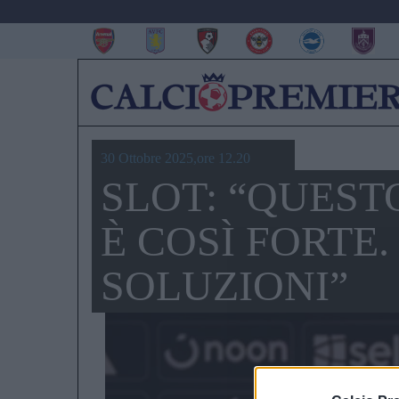
30 Ottobre 2025,ore 12.20
SLOT: “QUEST
È COSÌ FORTE
SOLUZIONI”