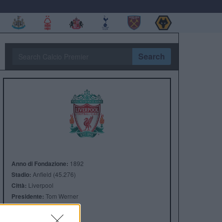
Search
Anno di Fondazione:
1892
Stadio:
Anfield (45.276)
Città:
Liverpool
Presidente:
Tom Werner
Manager:
Arne Slot