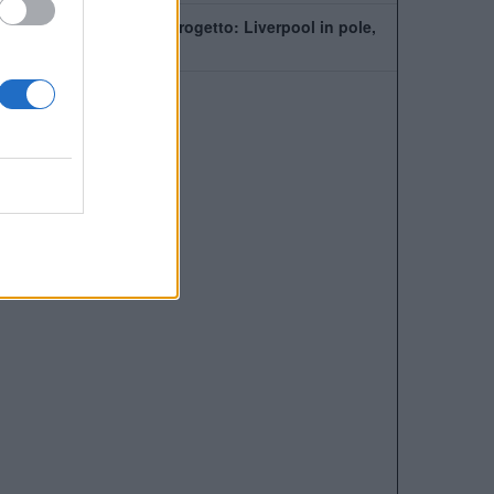
PSG, Mbaye fuori dal progetto: Liverpool in pole,
ma la Premier fa la fila