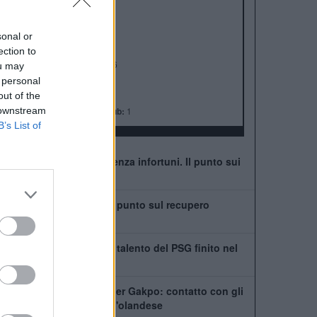
ALBO D'ORO
Premier League:
19
FA Cup:
8
sonal or
League Cup:
10
ection to
FA Community Shield:
16
ou may
Champions League:
6
 personal
Supercoppa Europea:
4
out of the
 downstream
Coppa del Mondo per Club:
1
B’s List of
Liverpool: è già emergenza infortuni. Il punto sui
possibili ritorni
Leoni vede il ritorno: il punto sul recupero
dall'infortunio
Chi è Ibrahim Mbaye, il talento del PSG finito nel
mirino del Liverpool
Tottenham scatenato per Gakpo: contatto con gli
agenti, De Zerbi vuole l'olandese