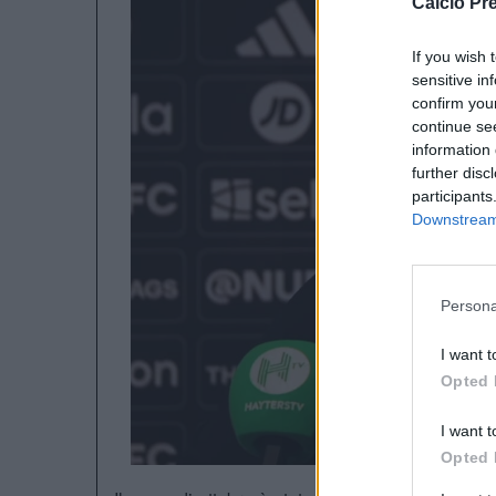
Calcio Pr
If you wish 
sensitive in
confirm you
continue se
information 
further disc
participants
Downstream 
Persona
I want t
Opted 
I want t
Opted 