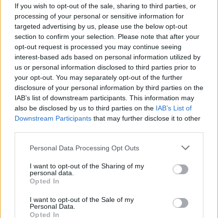
ogni tre giorni”. Un rendimento che, per l’allenatore, non è
If you wish to opt-out of the sale, sharing to third parties, or
frutto del caso ma del lavoro costante svolto lontano dai
processing of your personal or sensitive information for
riflettori.
targeted advertising by us, please use the below opt-out
section to confirm your selection. Please note that after your
Il tecnico ha infatti evidenziato l’impegno del difensore nel
opt-out request is processed you may continue seeing
recupero e nella preparazione tra una partita e l’altra,
interest-based ads based on personal information utilized by
aspetto ancora più rilevante in una stagione segnata da
us or personal information disclosed to third parties prior to
alti e bassi. “È sempre più difficile mantenersi in forma
your opt-out. You may separately opt-out of the further
quando una squadra ha così tanti insuccessi”, ha spiegato
disclosure of your personal information by third parties on the
Slot, lodando la forza mentale del suo capitano.
IAB’s list of downstream participants. This information may
also be disclosed by us to third parties on the
IAB’s List of
Oltre alla solidità difensiva, van Dijk continua a guidare il
Downstream Participants
that may further disclose it to other
gruppo con l’esempio, dentro e fuori dal campo. L’ultima
third parties.
dimostrazione è arrivata contro il Sunderland, dove ha
offerto un’altra prestazione di leadership, confermandosi il
Personal Data Processing Opt Outs
perno attorno a cui ruota il Liverpool presente e futuro.
I want to opt-out of the Sharing of my
personal data.
Opted In
I want to opt-out of the Sale of my
Personal Data.
Opted In