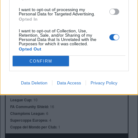
I want to opt-out of processing my
Personal Data for Targeted Advertising.
Opted In
I want to opt-out of Collection, Use,
Retention, Sale, and/or Sharing of my
Personal Data that Is Unrelated with the
Anno di Fondazione:
1892
Purposes for which it was collected.
Stadio:
Anfield (45.276)
Opted Out
Città:
Liverpool
CONFIRM
Presidente:
Tom Werner
Manager:
Arne Slot
ALBO D'ORO
Data Deletion
Data Access
Privacy Policy
Premier League:
19
FA Cup:
8
League Cup:
10
FA Community Shield:
16
Champions League:
6
Supercoppa Europea:
4
Coppa del Mondo per Club:
1